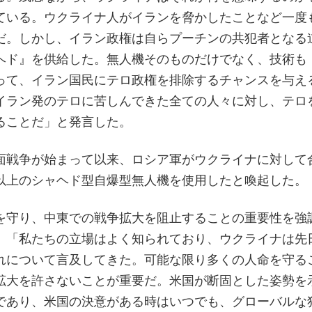
ている。ウクライナ人がイランを脅かしたことなど一度
だ。しかし、イラン政権は自らプーチンの共犯者となる
ヘド』を供給した。無人機そのものだけでなく、技術も
って、イラン国民にテロ政権を排除するチャンスを与え
イラン発のテロに苦しんできた全ての人々に対し、テロ
ることだ」と発言した。
面戦争が始まって以来、ロシア軍がウクライナに対して
以上のシャヘド型自爆型無人機を使用したと喚起した。
を守り、中東での戦争拡大を阻止することの重要性を強
、「私たちの立場はよく知られており、ウクライナは先
れについて言及してきた。可能な限り多くの人命を守る
拡大を許さないことが重要だ。米国が断固とした姿勢を
であり、米国の決意がある時はいつでも、グローバルな