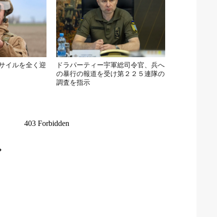
サイルを全く迎
ドラパーティー宇軍総司令官、兵へ
の暴行の報道を受け第２２５連隊の
調査を指示
テ
シ