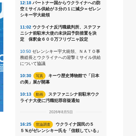
12:18
パートナー国からウクライナへの防
空ミサイル供給が３分の１に減少＝ゼレン
シキー宇大統領
11:02
ウクライナ反汚職裁判所、ステファ
ニシナ前駐米大使の未決囚予防措置を決
定 保釈金６００万フリヴニャ設定
10:50
ゼレンシキー宇大統領、ＮＡＴＯ事
務総長とウクライナへの迎撃ミサイル供給
について協議
10:30
キーウ歴史博物館で「日本
写真
の美」展が開幕
10:13
ステファニシナ前駐米ウク
動画
ライナ大使に汚職犯罪容疑通知
2026年8月5日
大
16:25
ウクライナ国民の５
世論調査
５％がゼレンシキー氏を「信頼している」
よ