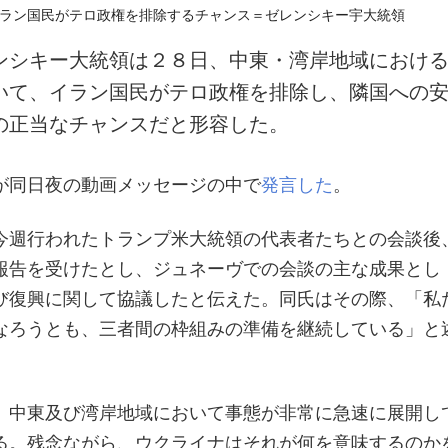
ンシキー大統領は２８日、中東・湾岸地域におけ
いて、イラン国民がテロ政権を排除し、隣国への
の正当なチャンスだと形容した。
が同日夜の動画メッセージの中で
発言した
。
今週行われたトランプ米大統領の代表者たちとの会談後
報告を受けたとし、ジュネーヴでの会談の主な成果とし
び復興に関して協議したと伝えた。同氏はその際、「私
なろうとも、三者間の枠組みの準備を継続している」と
、中東及び湾岸地域において事態が非常に急速に展開し
る。残念ながら、ウクライナはそれが何を意味するのか