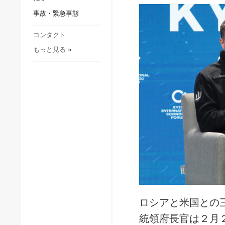
社会・文化
事故・緊急事態
スポーツ
犯罪
コンタクト
もっと見る
»
事故・緊急事態
ロシアと米国との
統領府長官は２月