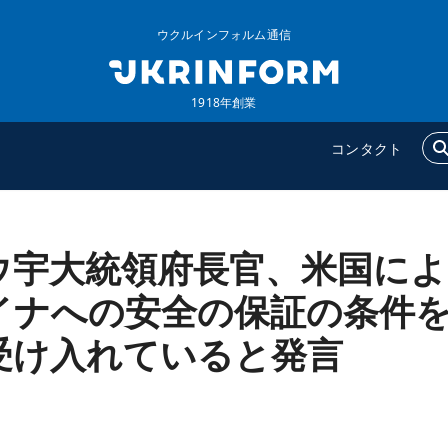
ウクルインフォルム通信
1918年創業
コンタクト
ウ宇大統領府長官、米国によ
ウクルインフォルム
追加
ウクルインフォルムについ
特集
イナへの安全の保証の条件
て
インタビュー
受け入れていると発言
コンタクト
写真
動画