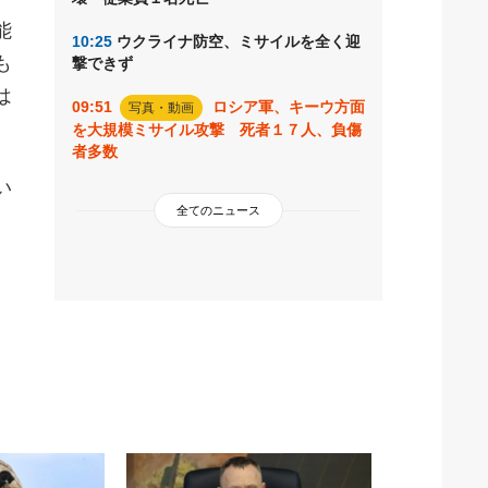
能
10:25
ウクライナ防空、ミサイルを全く迎
も
撃できず
は
09:51
ロシア軍、キーウ方面
写真・動画
を大規模ミサイル攻撃 死者１７人、負傷
者多数
い
全てのニュース