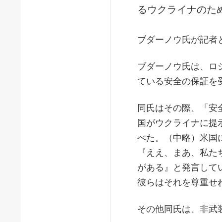
るウクライナのた
ブダーノウ氏が記者
ブダーノウ氏は、ロ
ている安全の保証を
同氏はその際、「安
国がウクライナに提
べた。（中略）米国
『ええ、まあ、私た
がある』と発言して
彼らはそれを尊重せ
その他同氏は、非武