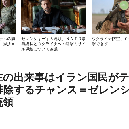
ナへの防
ゼレンシキー宇大統領、ＮＡＴＯ事
ウクライナ防空、ミ
に減少＝
務総長とウクライナへの迎撃ミサイ
撃できず
ル供給について協議
在の出来事はイラン国民が
排除するチャンス＝ゼレン
統領