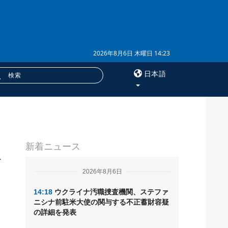
2026年8月6日 木曜日 14:23
日本語
×
サービス
新着ニュース
購読
を
フォトバンク
2026年8月6日
14:18
ウクライナ汚職捜査機関、ステファ
ニシナ前駐米大使の関与する不正蓄財容疑
の詳細を発表