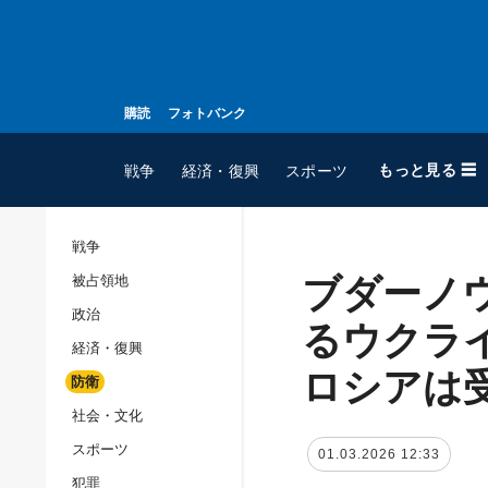
購読
フォトバンク
もっと見る ☰
戦争
経済・復興
スポーツ
戦争
ブダーノ
被占領地
全てのトピック
政治
戦争
るウクラ
経済・復興
被占領地
ロシアは
防衛
政治
社会・文化
経済・復興
スポーツ
01.03.2026 12:33
防衛
犯罪