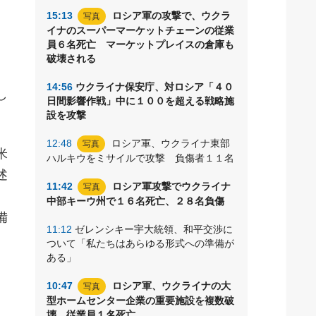
15:13
ロシア軍の攻撃で、ウクラ
写真
イナのスーパーマーケットチェーンの従業
員６名死亡 マーケットプレイスの倉庫も
破壊される
14:56
ウクライナ保安庁、対ロシア「４０
し
日間影響作戦」中に１００を超える戦略施
設を攻撃
12:48
ロシア軍、ウクライナ東部
写真
米
ハルキウをミサイルで攻撃 負傷者１１名
述
11:42
ロシア軍攻撃でウクライナ
写真
中部キーウ州で１６名死亡、２８名負傷
備
11:12
ゼレンシキー宇大統領、和平交渉に
、
ついて「私たちはあらゆる形式への準備が
ある」
10:47
ロシア軍、ウクライナの大
写真
型ホームセンター企業の重要施設を複数破
壊 従業員１名死亡