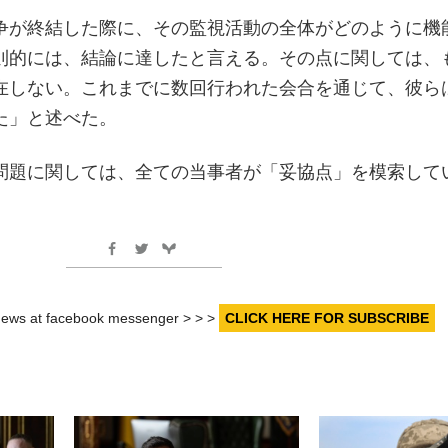
争が終結した際に、その監視活動の全体がどのように機
則的には、結論に達したと言える。その点に関しては、
在しない。これまでに数回行われた会合を通じて、彼ら
た」と述べた。
問題に関しては、全ての当事者が「妥協点」を模索して
r news at facebook messenger > > >
CLICK HERE FOR SUBSCRIBE