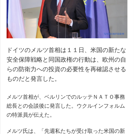
犯罪
事故・緊急事態
追加
サービス
特集
購読
インタビュー
フォトバンク
ドイツのメルツ首相は１１日、米国の新たな
写真
安全保障戦略と同国政権の行動は、欧州の自
動画
らの防衛力への投資の必要性を再確認させる
ものだと発言した。
メルツ首相が、ベルリンでのルッテＮＡＴＯ事務
総長との会談後に発言した。ウクルインフォルム
の特派員が伝えた。
メルツ氏は、「先週私たちが受け取った米国の新