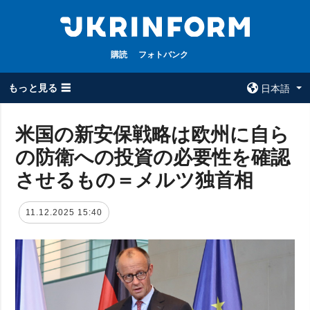
購読
フォトバンク
もっと見る ☰
日本語
×
米国の新安保戦略は欧州に自ら
の防衛への投資の必要性を確認
全てのトピック
ウクルインフォ
ルム
させるもの＝メルツ独首相
戦争
ウクルインフォル
被占領地
ムについて
11.12.2025 15:40
政治
コンタクト
経済・復興
防衛
社会・文化
スポーツ