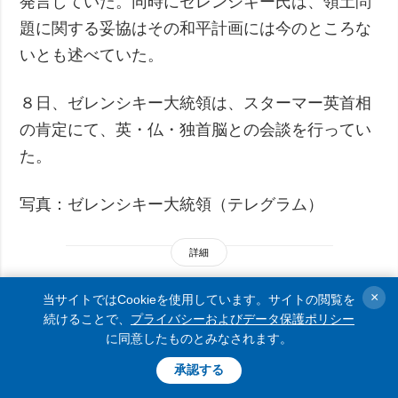
発言していた。同時にゼレンシキー氏は、領土問
題に関する妥協はその和平計画には今のところな
いとも述べていた。
８日、ゼレンシキー大統領は、スターマー英首相
の肯定にて、英・仏・独首脳との会談を行ってい
た。
写真：ゼレンシキー大統領（テレグラム）
詳細
×
当サイトではCookieを使用しています。サイトの閲覧を
続けることで、
プライバシーおよびデータ保護ポリシー
に同意したものとみなされます。
「私には選挙の準備があるが、
承認する
重要な条件は安全と法律」＝ゼ