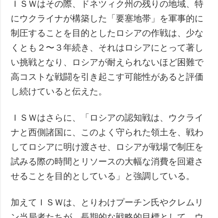
ＩＳＷはその際、ドネツィク州の残りの地域、特
にウクライナが構築した「要塞地帯」を軍事的に
制圧することを目的としたロシアの作戦は、少な
くとも２〜３年続き、それはロシアにとって著し
い挑戦となり、ロシアが耐えられないほど困難で
高コストな戦闘を引き起こす可能性があると評価
し続けていると伝えた。
ＩＳＷはさらに、「ロシアの認知戦は、ウクライ
ナと西側諸国に、このよく守られた領土を、戦わ
してロシアに明け渡させ、ロシアが戦場で制圧を
試みる際の時間とリソースの大幅な消費を回避さ
せることを目的としている」と強調している。
加えてＩＳＷは、とりわけプーチン氏やクレムリ
ン当局者たちが、長期的な戦略的目標として、ウ