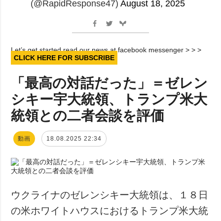
(@RapidResponse47)
August 18, 2025
Let’s get started read our news at facebook messenger > > >
CLICK HERE FOR SUBSCRIBE
「最高の対話だった」＝ゼレン
シキー宇大統領、トランプ米大
統領との二者会談を評価
動画
18.08.2025 22:34
ウクライナのゼレンシキー大統領は、１８日
の米ホワイトハウスにおけるトランプ米大統