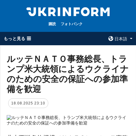
購読
フォトバンク
もっと見る ☰
日本語
×
ルッテＮＡＴＯ事務総長、トラ
ンプ米大統領によるウクライナ
全てのトピック
ウクルインフォ
ルム
のための安全の保証への参加準
戦争
ウクルインフォル
備を歓迎
被占領地
ムについて
政治
コンタクト
18.08.2025 23:10
経済・復興
防衛
社会・文化
スポーツ