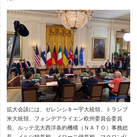
拡大会談には、ゼレンシキー宇大統領、トランプ
米大統領、フォンデアライエン欧州委員会委員
長、ルッテ北大西洋条約機構（ＮＡＴＯ）事務総
長、メルツ独首相、メローニ伊首相、マクロン仏