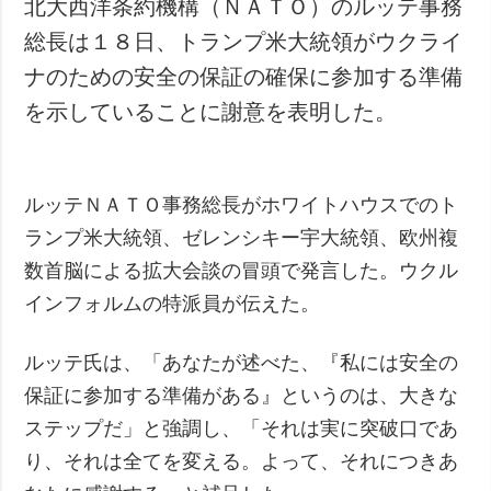
北大西洋条約機構（ＮＡＴＯ）のルッテ事務
犯罪
総長は１８日、トランプ米大統領がウクライ
事故・緊急事態
ナのための安全の保証の確保に参加する準備
を示していることに謝意を表明した。
追加
サービス
特集
購読
インタビュー
フォトバンク
ルッテＮＡＴＯ事務総長がホワイトハウスでのト
写真
ランプ米大統領、ゼレンシキー宇大統領、欧州複
動画
数首脳による拡大会談の冒頭で発言した。ウクル
インフォルムの特派員が伝えた。
ルッテ氏は、「あなたが述べた、『私には安全の
保証に参加する準備がある』というのは、大きな
ステップだ」と強調し、「それは実に突破口であ
り、それは全てを変える。よって、それにつきあ