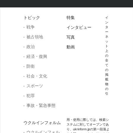
トピック
特集
イ
ン
戦争
インタビュー
タ
ー
被占領地
写真
ネ
ッ
政治
ト
動画
上
の
経済・復興
全
て
防衛
の
掲
社会・文化
載
物
スポーツ
の
引
犯罪
事故・緊急事態
用・使用に際しては、検索シ
ウクルインフォルム
ステムに対してオープンであ
り、ukrinform.jpの第一段落よ
ウクルインフォル