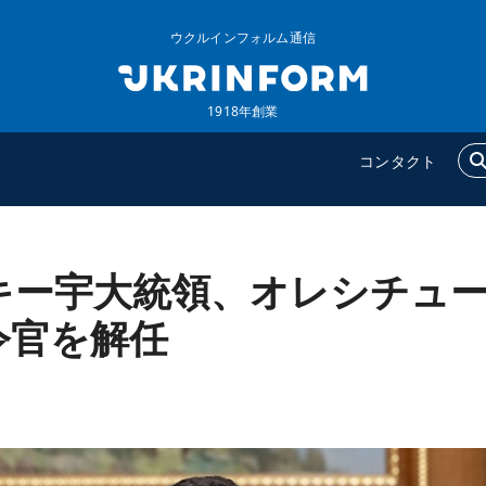
ウクルインフォルム通信
1918年創業
コンタクト
キー宇大統領、オレシチュ
ウクルインフォルム
追加
ウクルインフォルムについ
特集
令官を解任
て
インタビュー
コンタクト
写真
動画