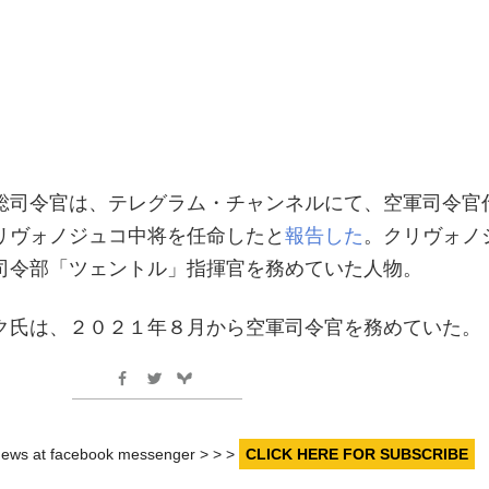
総司令官は、テレグラム・チャンネルにて、空軍司令官
リヴォノジュコ中将を任命したと
報告した
。クリヴォノ
司令部「ツェントル」指揮官を務めていた人物。
ク氏は、２０２１年８月から空軍司令官を務めていた。
r news at facebook messenger > > >
CLICK HERE FOR SUBSCRIBE