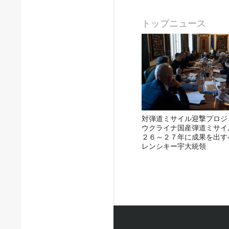
トップニュース
対弾道ミサイル迎撃プロジ
ウクライナ国産弾道ミサイ
２６～２７年に成果を出す
レンシキー宇大統領