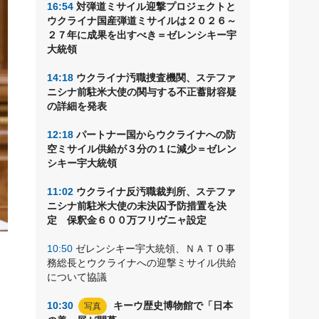
16:54
対弾道ミサイル迎撃プロジェクトと
ウクライナ国産弾道ミサイルは２０２６～
２７年に成果を出すべき＝ゼレンシキー宇
大統領
14:18
ウクライナ汚職捜査機関、ステファ
ニシナ前駐米大使の関与する不正蓄財容疑
の詳細を発表
12:18
パートナー国からウクライナへの防
空ミサイル供給が３分の１に減少＝ゼレン
シキー宇大統領
11:02
ウクライナ反汚職裁判所、ステファ
ニシナ前駐米大使の未決囚予防措置を決
定 保釈金６００万フリヴニャ設定
10:50
ゼレンシキー宇大統領、ＮＡＴＯ事
ク
務総長とウクライナへの迎撃ミサイル供給
について協議
10:30
キーウ歴史博物館で「日本
写真