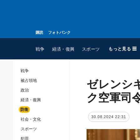
購読
フォトバンク
もっと見る ☰
戦争
経済・復興
スポーツ
戦争
ゼレンシ
被占領地
全てのトピック
政治
戦争
ク空軍司
経済・復興
被占領地
防衛
政治
30.08.2024 22:31
社会・文化
経済・復興
スポーツ
防衛
犯罪