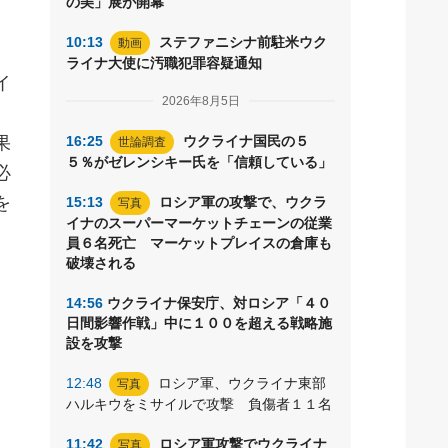
の美」展が開幕
10:13
ステファニシナ前駐米ウク
動画
ライナ大使に汚職犯罪容疑通知
イ
2026年8月5日
、
果
16:25
ウクライナ国民の５
世論調査
５％がゼレンシキー氏を「信頼している」
必
を
15:13
ロシア軍の攻撃で、ウクラ
写真
イナのスーパーマーケットチェーンの従業
員６名死亡 マーケットプレイスの倉庫も
破壊される
14:56
ウクライナ保安庁、対ロシア「４０
日間影響作戦」中に１００を超える戦略施
設を攻撃
12:48
ロシア軍、ウクライナ東部
写真
ハルキウをミサイルで攻撃 負傷者１１名
11:42
ロシア軍攻撃でウクライナ
写真