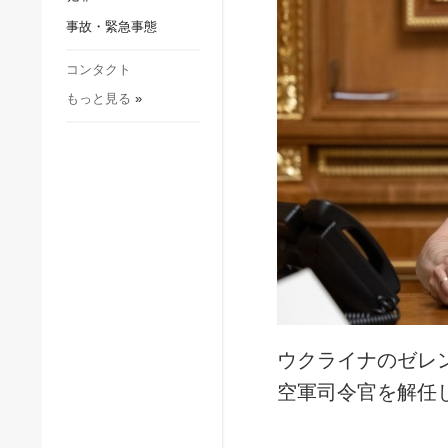
社会・文化
事故・緊急事態
スポーツ
犯罪
コンタクト
もっと見る
»
事故・緊急事態
ウクライナのゼレ
空軍司令官を解任