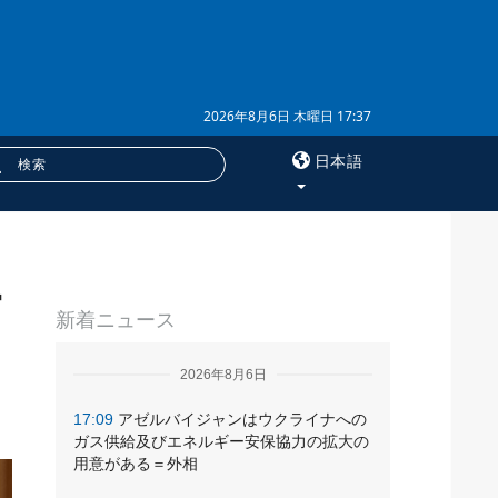
2026年8月6日 木曜日 17:37
日本語
×
ー
サービス
新着ニュース
購読
フォトバンク
2026年8月6日
17:09
アゼルバイジャンはウクライナへの
ガス供給及びエネルギー安保協力の拡大の
用意がある＝外相