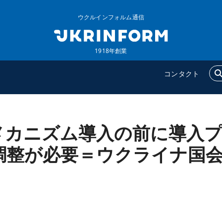
ウクルインフォルム通信
1918年創業
コンタクト
メカニズム導入の前に導入
ウクルインフォルム
追加
ウクルインフォルムについ
特集
調整が必要＝ウクライナ国
て
インタビュー
コンタクト
写真
動画