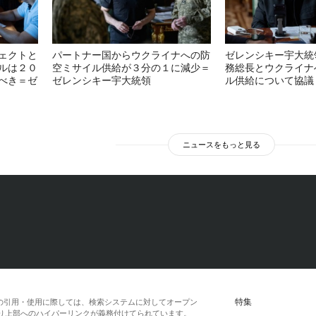
ェクトと
パートナー国からウクライナへの防
ゼレンシキー宇大統
ルは２０
空ミサイル供給が３分の１に減少＝
務総長とウクライナ
べき＝ゼ
ゼレンシキー宇大統領
ル供給について協議
ニュースをもっと見る
特集
の引用・使用に際しては、検索システムに対してオープン
一段落より上部へのハイパーリンクが義務付けてられています。