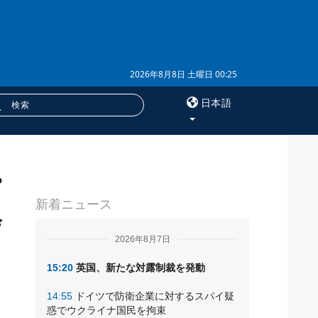
2026年8月8日 土曜日 00:25
日本語
×
プ
サービス
新着ニュース
購読
会
フォトバンク
2026年8月7日
15:20
英国、新たな対露制裁を発動
14:55
ドイツで防衛企業に対するスパイ疑
惑でウクライナ国民を拘束