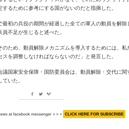
定するために参考にする国がないのだと指摘した。
で最初の兵役の期間が経過した全ての軍人の動員を解除
兵員不足が生じると述べた。
そのため、動員解除メカニズムを導入するためには、私
セスを調整しなければならないのだ」と発言した。
会議国家安全保障・国防委員会は、動員解除・交代に関
していた。
r news at facebook messenger > > >
CLICK HERE FOR SUBSCRIBE