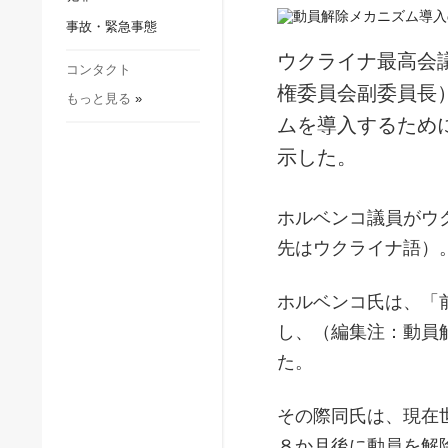
社会・文化
事故・緊急事態
スポーツ
ウクライナ最高会
犯罪
コンタクト
権委員会副委員長
もっと見る
»
事故・緊急事態
ムを導入するため
示した。
ホルベンコ議員がウ
先はウクライナ語）
ホルベンコ氏は、「
し、（編集注：動員
た。
その際同氏は、現在
８か月後に動員を解