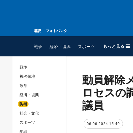
購読
フォトバンク
もっと見る ☰
戦争
経済・復興
スポーツ
戦争
動員解除
被占領地
全てのトピック
政治
戦争
ロセスの
経済・復興
被占領地
議員
防衛
政治
社会・文化
経済・復興
スポーツ
06.06.2024 15:40
防衛
犯罪