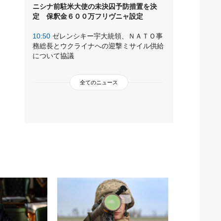
ニシナ前駐米大使の未決囚予防措置を決
定 保釈金６００万フリヴニャ設定
10:50
ゼレンシキー宇大統領、ＮＡＴＯ事
務総長とウクライナへの迎撃ミサイル供給
について協議
全てのニュース