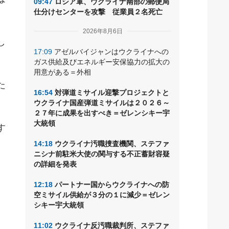
09:47
ロシア軍、ウクライナ南部の郵便局
仕分けセンターを攻撃 従業員２名死亡
2026年8月6日
し
17:09
アゼルバイジャンはウクライナへの
ガス供給及びエネルギー安保協力の拡大の
用意がある＝外相
た
16:54
対弾道ミサイル迎撃プロジェクトと
ウクライナ国産弾道ミサイルは２０２６～
２７年に成果を出すべき＝ゼレンシキー宇
大統領
す
14:18
ウクライナ汚職捜査機関、ステファ
ニシナ前駐米大使の関与する不正蓄財容疑
の詳細を発表
12:18
パートナー国からウクライナへの防
空ミサイル供給が３分の１に減少＝ゼレン
シキー宇大統領
11:02
ウクライナ反汚職裁判所、ステファ