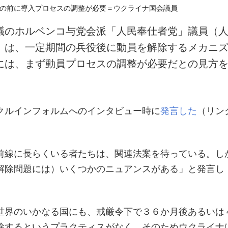
議のホルベンコ与党会派「人民奉仕者党」議員（
）は、一定期間の兵役後に動員を解除するメカニ
には、まず動員プロセスの調整が必要だとの見方
クルインフォルムへのインタビュー時に
発言した
（リン
。
前線に長らくいる者たちは、関連法案を待っている。し
解除問題には）いくつかのニュアンスがある」と発言し
世界のいかなる国にも、戒厳令下で３６か月後あるいは
除するというプラクティスがなく、そのためウクライナ