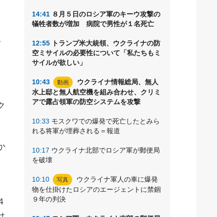
14:41
８月５日のロシア軍のキーウ攻撃の
犠牲者数が増加 病院で男性が１名死亡
人
12:55
トランプ米大統領、ウクライナの防
ズ
空ミサイルの必要性について「私たちもミ
を
サイルが欲しい」
10:43
ウクライナ情報総局、無人
動画
水上邸と無人航空機を組み合わせ、クリミ
アで露占領軍の防空システムを攻撃
ク
10:33
モスクワでの爆発で死亡したとみら
れる将軍が埋葬される＝報道
か
10:17
ウクライナ北部でロシア軍が郵便局
を破壊
10:10
ウクライナ軍人の車に爆発
写真
物を仕掛けたロシアのエージェントに禁錮
９年の判決
４
は