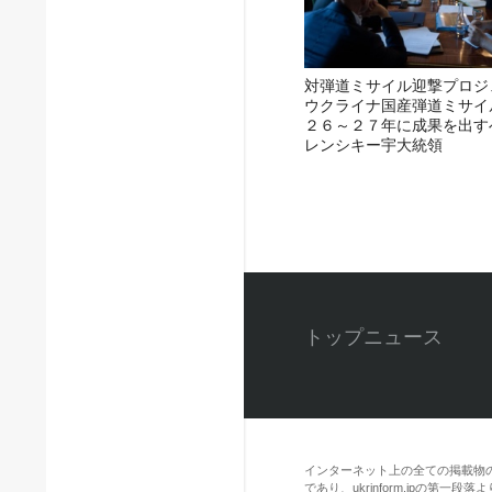
対弾道ミサイル迎撃プロジ
ウクライナ国産弾道ミサイ
２６～２７年に成果を出す
レンシキー宇大統領
トップニュース
インターネット上の全ての掲載物
であり、ukrinform.jpの第