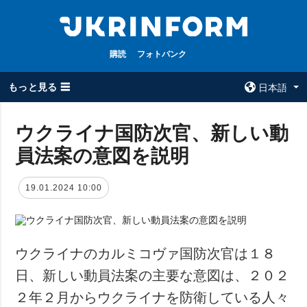
購読
フォトバンク
もっと見る ☰
日本語
×
ウクライナ国防次官、新しい動
員法案の意図を説明
全てのトピック
ウクルインフォ
ルム
戦争
19.01.2024 10:00
ウクルインフォル
被占領地
ムについて
政治
コンタクト
経済・復興
ウクライナのカルミコヴァ国防次官は１８
防衛
日、新しい動員法案の主要な意図は、２０２
社会・文化
２年２月からウクライナを防衛している人々
スポーツ