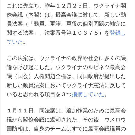
これに先立ち、昨年１２月２５日、ウクライナ閣
僚会議（内閣）は、最高会議に対して、新しい動
員法案（「動員、軍籍、軍役の個別問題の補完に
関する法案」、法案番号第１０３７８）を
登録し
ていた
。
この法案は、ウクライナの政界や社会に多くの議
論を呼び起こした。ウクライナのルビネツ最高会
議（国会）人権問題全権は、同国政府が提出した
新しい動員法案においてウクライナ憲法に反して
いると思われる項目を３つ
指摘していた
。
１月１１日、同法案は、追加作業のために最高会
議から閣僚会議に返却された。その後、ウメロウ
国防相は、自身のチームはすでに最高会議議員の