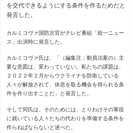
を交代できるようにする条件を作るためだと
犯罪
発言した。
事故・緊急事態
追加
サービス
カルミコヴァ国防次官がテレビ番組「統一ニュー
特集
購読
ス」出演時に発言した。
インタビュー
フォトバンク
カルミコヴァ氏は、「（編集注：動員法案の）主
写真
要な意図は、変わっていない。私たちの課題は、
動画
２０２２年２月からウクライナを防衛している
人々が解放されて、休息を取る機会を得られる条
件を作り出すことだ」と発言した。
そして同氏は、そのためには、とりわけその軍役
に就いている人々たちの代わりを準備する条件を
作らねばならないと述べた。