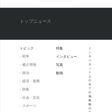
トップニュース
トピック
特集
イ
ン
戦争
インタビュー
タ
ー
被占領地
写真
ネ
ッ
政治
ト
動画
上
の
経済・復興
全
て
防衛
の
掲
社会・文化
載
物
スポーツ
の