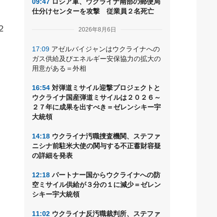
。
09:47
ロシア軍、ウクライナ南部の郵便局
仕分けセンターを攻撃 従業員２名死亡
２
2026年8月6日
17:09
アゼルバイジャンはウクライナへの
ガス供給及びエネルギー安保協力の拡大の
用意がある＝外相
16:54
対弾道ミサイル迎撃プロジェクトと
ウクライナ国産弾道ミサイルは２０２６～
２７年に成果を出すべき＝ゼレンシキー宇
大統領
14:18
ウクライナ汚職捜査機関、ステファ
ニシナ前駐米大使の関与する不正蓄財容疑
の詳細を発表
12:18
パートナー国からウクライナへの防
空ミサイル供給が３分の１に減少＝ゼレン
シキー宇大統領
11:02
ウクライナ反汚職裁判所、ステファ