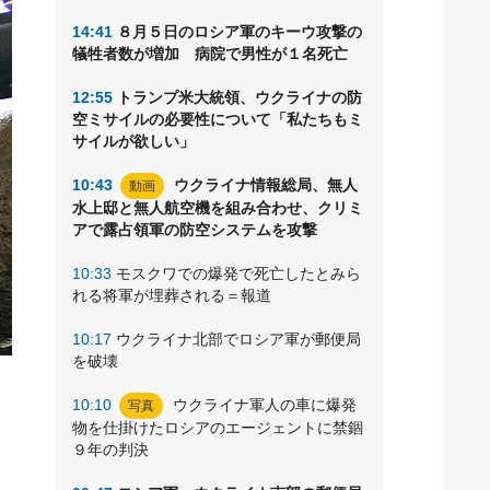
14:41
８月５日のロシア軍のキーウ攻撃の
犠牲者数が増加 病院で男性が１名死亡
12:55
トランプ米大統領、ウクライナの防
空ミサイルの必要性について「私たちもミ
サイルが欲しい」
10:43
ウクライナ情報総局、無人
動画
水上邸と無人航空機を組み合わせ、クリミ
アで露占領軍の防空システムを攻撃
10:33
モスクワでの爆発で死亡したとみら
れる将軍が埋葬される＝報道
10:17
ウクライナ北部でロシア軍が郵便局
を破壊
回
10:10
ウクライナ軍人の車に爆発
写真
物を仕掛けたロシアのエージェントに禁錮
９年の判決