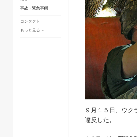
社会・文化
事故・緊急事態
スポーツ
犯罪
コンタクト
もっと見る
»
事故・緊急事態
９月１５日、ウク
違反した。