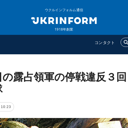
ウクルインフォルム通信
1918年創業
コンタクト
日の露占領軍の停戦違反３回
ウクルインフォルム
追加
ウクルインフォルムについ
特集
隊
て
インタビュー
コンタクト
写真
 10:23
動画