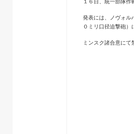
１６日、統一部隊作
発表には、ノヴォル
０ミリ口径迫撃砲）
ミンスク諸合意にて