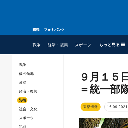
購読
フォトバンク
もっと見る ☰
戦争
経済・復興
スポーツ
戦争
９月１５
被占領地
全てのトピック
政治
戦争
＝統一部
経済・復興
被占領地
防衛
政治
東部情勢
16.09.2021
社会・文化
経済・復興
スポーツ
防衛
犯罪