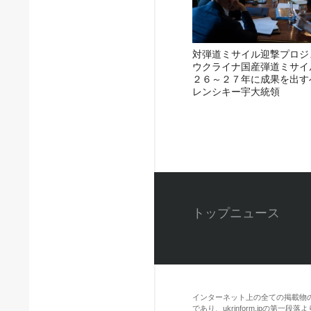
対弾道ミサイル迎撃プロジ
ウクライナ国産弾道ミサイ
２６～２７年に成果を出す
レンシキー宇大統領
トップニュース
インターネット上の全ての掲載物
であり、ukrinform.jpの第