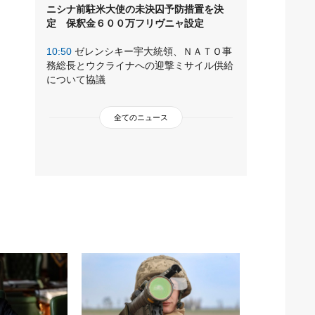
ニシナ前駐米大使の未決囚予防措置を決
定 保釈金６００万フリヴニャ設定
10:50
ゼレンシキー宇大統領、ＮＡＴＯ事
務総長とウクライナへの迎撃ミサイル供給
について協議
全てのニュース