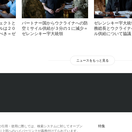
ェクトと
パートナー国からウクライナへの防
ゼレンシキー宇大統
ルは２０
空ミサイル供給が３分の１に減少＝
務総長とウクライナ
べき＝ゼ
ゼレンシキー宇大統領
ル供給について協議
ニュースをもっと見る
特集
の引用・使用に際しては、検索システムに対してオープン
一段落より上部へのハイパーリンクが義務付けてられています。