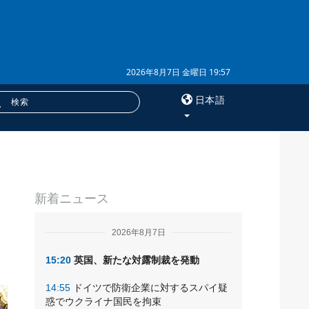
2026年8月7日 金曜日 19:57
日本語
×
サービス
新着ニュース
購読
フォトバンク
2026年8月7日
15:20
英国、新たな対露制裁を発動
14:55
ドイツで防衛企業に対するスパイ疑
惑でウクライナ国民を拘束