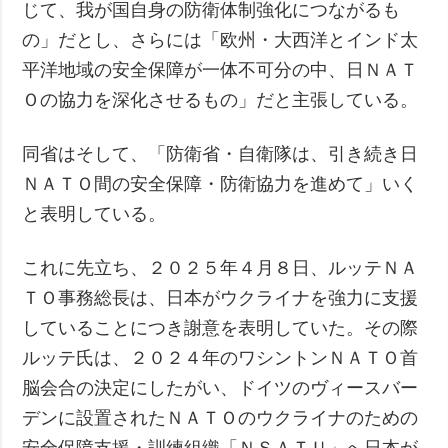
じて、我が国自身の防衛体制強化につながるも
の」だとし、さらには「欧州・大西洋とインド太
平洋地域の安全保障が一体不可分の中、日ＮＡＴ
Ｏの協力を深化させるもの」だと主張している。
同省はそして、「防衛省・自衛隊は、引き続き日
ＮＡＴＯ間の安全保障・防衛協力を進めて」いく
と表明している。
これに先立ち、２０２５年４月８日、ルッテＮＡ
ＴＯ事務総長は、日本がウクライナを強力に支援
していることにつき謝意を表明していた。その際
ルッテ氏は、２０２４年のワシントンＮＡＴＯ首
脳会合の決定にしたがい、ドイツのヴィースバー
デンに設置されたＮＡＴＯのウクライナのための
安全保障支援・訓練組織「ＮＳＡＴＵ」へ日本が