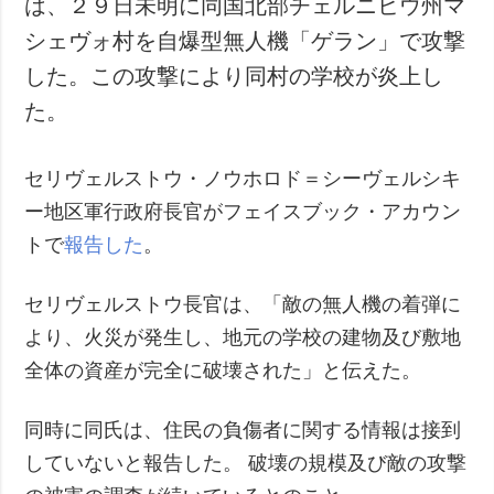
は、２９日未明に同国北部チェルニヒウ州マ
犯罪
シェヴォ村を自爆型無人機「ゲラン」で攻撃
事故・緊急事態
した。この攻撃により同村の学校が炎上し
た。
追加
サービス
特集
購読
セリヴェルストウ・ノウホロド＝シーヴェルシキ
インタビュー
フォトバンク
ー地区軍行政府長官がフェイスブック・アカウン
写真
トで
報告した
。
動画
セリヴェルストウ長官は、「敵の無人機の着弾に
より、火災が発生し、地元の学校の建物及び敷地
全体の資産が完全に破壊された」と伝えた。
同時に同氏は、住民の負傷者に関する情報は接到
していないと報告した。 破壊の規模及び敵の攻撃