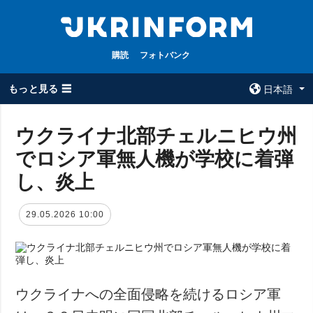
購読
フォトバンク
もっと見る ☰
日本語
×
ウクライナ北部チェルニヒウ州
でロシア軍無人機が学校に着弾
全てのトピック
ウクルインフォ
ルム
し、炎上
戦争
ウクルインフォル
被占領地
ムについて
29.05.2026 10:00
政治
コンタクト
経済・復興
防衛
社会・文化
ウクライナへの全面侵略を続けるロシア軍
スポーツ