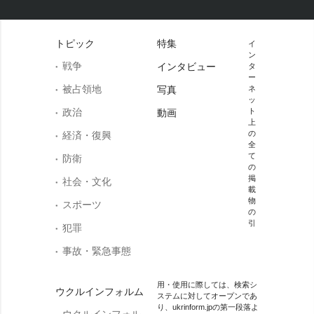
トピック
特集
イ
ン
戦争
インタビュー
タ
ー
被占領地
写真
ネ
ッ
政治
ト
動画
上
の
経済・復興
全
て
防衛
の
掲
社会・文化
載
物
スポーツ
の
引
犯罪
事故・緊急事態
用・使用に際しては、検索シ
ウクルインフォルム
ステムに対してオープンであ
り、ukrinform.jpの第一段落よ
ウクルインフォル