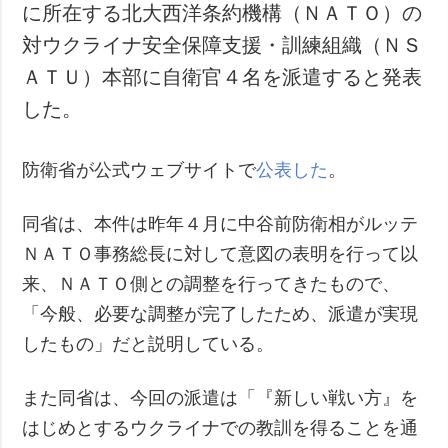
に所在する北大西洋条約機構（ＮＡＴＯ）の
対ウクライナ安全保障支援・訓練組織（ＮＳ
ＡＴＵ）本部に自衛官４名を派遣すると発表
した。
防衛省が公式ウェブサイトで
公表した
。
同省は、本件は昨年４月に中谷前防衛相がルッテ
ＮＡＴＯ事務総長に対して意図の表明を行って以
来、ＮＡＴＯ側との調整を行ってきたもので、
「今般、必要な調整が完了したため、派遣が実現
したもの」だと説明している。
また同省は、今回の派遣は「『新しい戦い方』を
はじめとするウクライナでの教訓を得ることを通