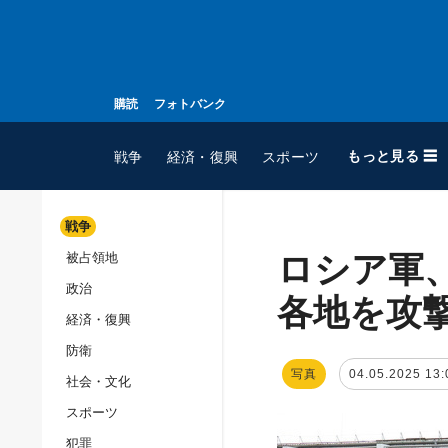
購読
フォトバンク
もっと見る ☰
戦争
経済・復興
スポーツ
戦争
ロシア軍
被占領地
全てのトピック
政治
戦争
各地を攻
経済・復興
被占領地
防衛
政治
写真
04.05.2025 13:
社会・文化
経済・復興
スポーツ
防衛
犯罪