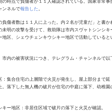
朝の時点で負傷者が１１人確認されている。国家非常事
ャンネルで
報告した
。
の負傷者数は１１人に上った。内２名が児童だ」と書か
の未明の攻撃を受けて、救助隊は市内スヴャトシンシキ
ー地区、シェウチェンキウシキー地区で活動していると
、市内の被害状況につき、テレグラム・チャンネルで以
区：集合住宅の上層階で火災が発生し、屋上部分まで延
上。落下した無人機の破片が住宅の中庭に落下、幼稚園
シキー地区：非居住区域で破片の落下と火災が確認。