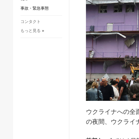
社会・文化
事故・緊急事態
スポーツ
犯罪
コンタクト
もっと見る
»
事故・緊急事態
ウクライナへの全
の夜間、ウクライ