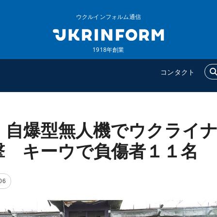
ウクルインフォルム通信
1918年創業
コンタクト
、自爆型無人機でウクライ
ウクルインフォルム
追加
ウクルインフォルムについ
特集
撃 キーウで負傷者１１名
て
インタビュー
コンタクト
写真
06
動画