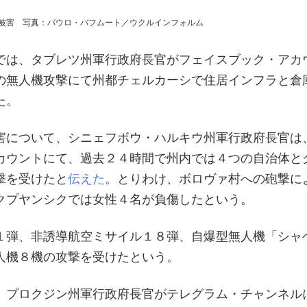
被害 写真：パウロ・バフムート／ウクルインフォルム
では、タブレツ州軍行政府長官がフェイスブック・アカ
の無人機攻撃にて州都チェルカーシで住居インフラと倉
た。
害について、シニェフボウ・ハルキウ州軍行政府長官は
カウントにて、過去２４時間で州内では４つの自治体と
撃を受けたと
伝えた
。とりわけ、ボロヴァ村への砲撃に
クプヤンシクでは女性４名が負傷したという。
１弾、非誘導航空ミサイル１８弾、自爆型無人機「シャ
人機８機の攻撃を受けたという。
、プロクジン州軍行政府長官がテレグラム・チャンネル