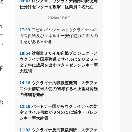
態
09:47
ロシア軍、ウクライナ南部の郵便局
仕分けセンターを攻撃 従業員２名死亡
2026年8月6日
れ
17:09
アゼルバイジャンはウクライナへの
ー
ガス供給及びエネルギー安保協力の拡大の
用意がある＝外相
い
16:54
対弾道ミサイル迎撃プロジェクトと
ウクライナ国産弾道ミサイルは２０２６～
２７年に成果を出すべき＝ゼレンシキー宇
下
大統領
14:18
ウクライナ汚職捜査機関、ステファ
ニシナ前駐米大使の関与する不正蓄財容疑
の詳細を発表
の
12:18
パートナー国からウクライナへの防
空ミサイル供給が３分の１に減少＝ゼレン
シキー宇大統領
11:02
ウクライナ反汚職裁判所、ステファ