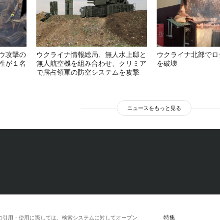
ウ攻撃の
ウクライナ情報総局、無人水上邸と
ウクライナ北部でロ
性が１名
無人航空機を組み合わせ、クリミア
を破壊
で露占領軍の防空システムを攻撃
ニュースをもっと見る
特集
の引用・使用に際しては、検索システムに対してオープン