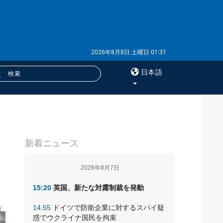
2026年8月8日 土曜日 01:31
日本語
×
ナ
サービス
新着ニュース
購読
フォトバンク
2026年8月7日
15:20
英国、新たな対露制裁を発動
14:55
ドイツで防衛企業に対するスパイ疑
惑でウクライナ国民を拘束