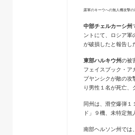
露軍のキーウへの無人機攻撃の
中部チェルカーシ州
ントにて、ロシア軍
が破損したと報告し
東部ハルキウ州
の被
フェイスブック・ア
プヤンシクが敵の攻
り男性１名が死亡、
同州は、滑空爆弾１
ド」９機、未特定無
南部ヘルソン州では