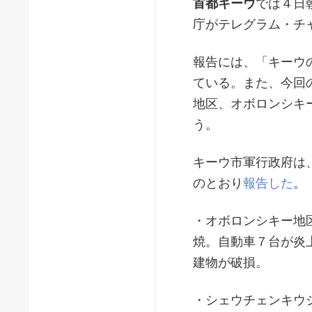
首都キーウ
では４日
庁がテレグラム・チ
報告には、「キーウ
ている。また、今回
地区、オボロンシキ
う。
キーウ市軍行政府は
のとおり
報告した
。
・オボロンシキー地
焼。自動車７台が炎
建物が破損。
・シェウチェンキウ