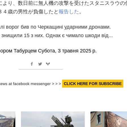
により、数日前に無人機の攻撃を受けたスタニスラウの
３４歳の男性が負傷したと
報告した
。
ділі ворог бив по Черкащині ударними дронами.
знищили 15 з них. Однак є чимало шкоди від...
гором Табурцем
Субота, 3 травня 2025 р.
r news at facebook messenger > > >
CLICK HERE FOR SUBSCRIBE