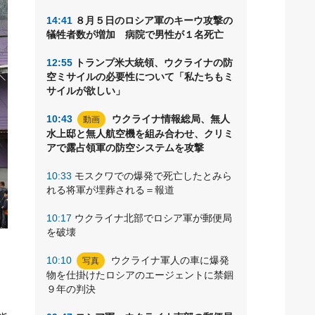
14:41
８月５日のロシア軍のキーウ攻撃の
犠牲者数が増加 病院で男性が１名死亡
12:55
トランプ米大統領、ウクライナの防
空ミサイルの必要性について「私たちもミ
サイルが欲しい」
10:43
ウクライナ情報総局、無人
動画
水上邸と無人航空機を組み合わせ、クリミ
アで露占領軍の防空システムを攻撃
10:33
モスクワでの爆発で死亡したとみら
れる将軍が埋葬される＝報道
10:17
ウクライナ北部でロシア軍が郵便局
を破壊
て
10:10
ウクライナ軍人の車に爆発
写真
物を仕掛けたロシアのエージェントに禁錮
９年の判決