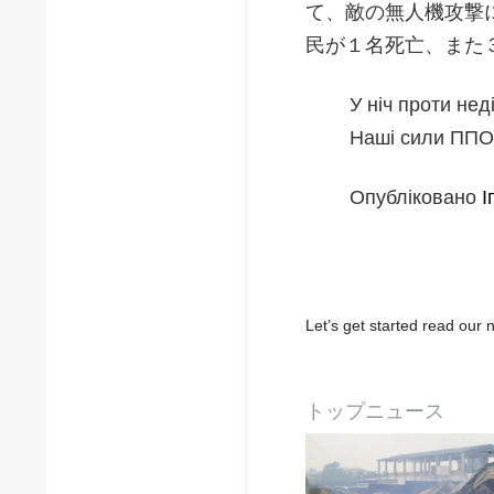
て、敵の無人機攻撃
民が１名死亡、また
У ніч проти не
Наші сили ППО 
Опубліковано
І
Let’s get started read ou
トップニュース