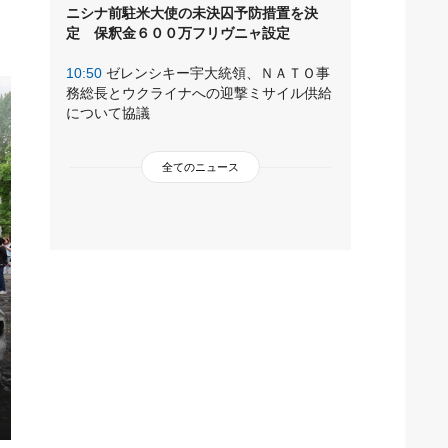
ニシナ前駐米大使の未決囚予防措置を決
定 保釈金６００万フリヴニャ設定
10:50
ゼレンシキー宇大統領、ＮＡＴＯ事
務総長とウクライナへの迎撃ミサイル供給
について協議
全てのニュース