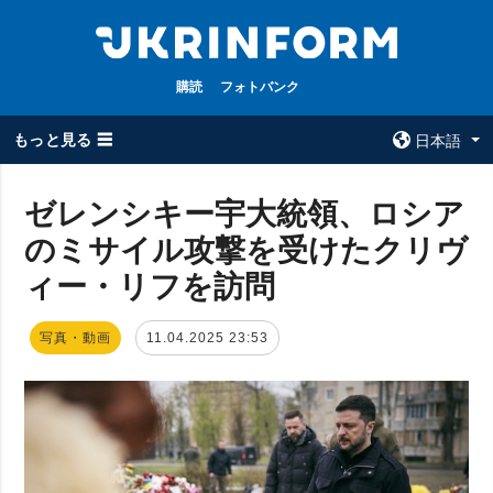
購読
フォトバンク
もっと見る ☰
日本語
×
ゼレンシキー宇大統領、ロシア
のミサイル攻撃を受けたクリヴ
全てのトピック
ウクルインフォ
ルム
ィー・リフを訪問
戦争
ウクルインフォル
被占領地
ムについて
写真・動画
11.04.2025 23:53
政治
コンタクト
経済・復興
防衛
社会・文化
スポーツ