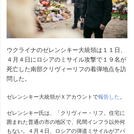
犯罪
事故・緊急事態
追加
サービス
特集
購読
インタビュー
フォトバンク
ウクライナのゼレンシキー大統領は１１日、
写真
４月４日にロシアのミサイル攻撃で１９名が
動画
死亡した南部クリヴィーリフの着弾地点を訪
問した。
ゼレンシキー大統領がＸアカウントで
報告した
。
ゼレンシキー氏は、「クリヴィー・リフ。住宅に
囲まれた普通の市の地区で、民間インフラ以外何
もない。４月４日、ロシアの弾道ミサイルがアパ