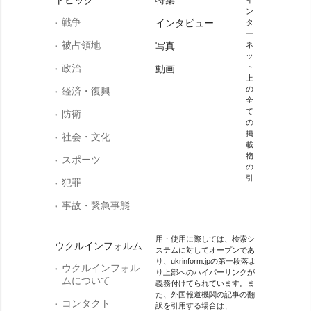
トピック
特集
イ
ン
戦争
インタビュー
タ
ー
被占領地
写真
ネ
ッ
政治
ト
動画
上
の
経済・復興
全
て
防衛
の
掲
社会・文化
載
物
スポーツ
の
引
犯罪
事故・緊急事態
用・使用に際しては、検索シ
ウクルインフォルム
ステムに対してオープンであ
り、ukrinform.jpの第一段落よ
ウクルインフォル
り上部へのハイパーリンクが
ムについて
義務付けてられています。ま
た、外国報道機関の記事の翻
コンタクト
訳を引用する場合は、