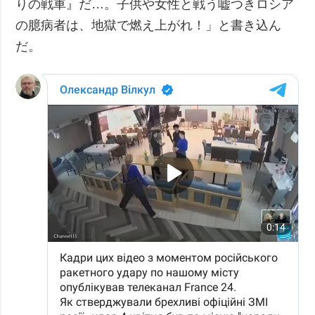
りの戦車』だ…。子供や女性と戦う嘘つきロシア
の臆病者は、地獄で燃え上がれ！」と書き込ん
だ。