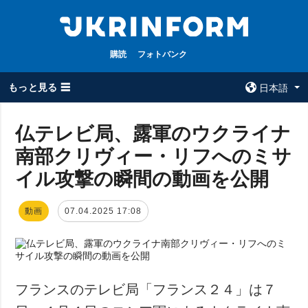
購読
フォトバンク
もっと見る ☰
日本語
×
仏テレビ局、露軍のウクライナ
南部クリヴィー・リフへのミサ
全てのトピック
ウクルインフォ
ルム
イル攻撃の瞬間の動画を公開
戦争
ウクルインフォル
被占領地
ムについて
動画
07.04.2025 17:08
政治
コンタクト
経済・復興
防衛
社会・文化
フランスのテレビ局「フランス２４」は７
スポーツ