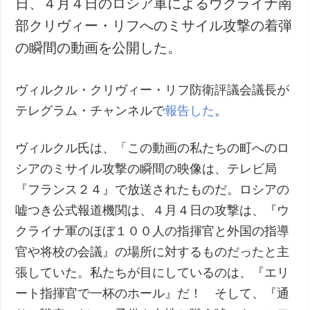
日、４月４日のロシア軍によるウクライナ南
犯罪
部クリヴィー・リフへのミサイル攻撃の着弾
事故・緊急事態
の瞬間の動画を公開した。
追加
サービス
ヴィルクル・クリヴィー・リフ防衛評議会議長が
特集
購読
テレグラム・チャンネルで
報告した
。
インタビュー
フォトバンク
写真
ヴィルクル氏は、「この動画の私たちの町へのロ
動画
シアのミサイル攻撃の瞬間の映像は、テレビ局
『フランス２４』で放送されたものだ。ロシアの
嘘つき公式報道機関は、４月４日の攻撃は、『ウ
クライナ軍のほぼ１００人の指揮官と外国の指導
官や将校の会議』の場所に対するものだったと主
張していた。私たちが目にしているのは、『エリ
ート指揮官で一杯のホール』だ！ そして、『通