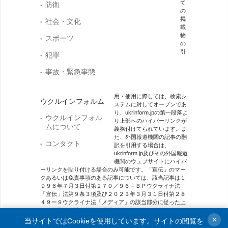
て
防衛
の
掲
社会・文化
載
物
スポーツ
の
引
犯罪
事故・緊急事態
用・使用に際しては、検索シ
ウクルインフォルム
ステムに対してオープンであ
り、ukrinform.jpの第一段落よ
ウクルインフォル
り上部へのハイパーリンクが
ムについて
義務付けてられています。ま
た、外国報道機関の記事の翻
コンタクト
訳を引用する場合は、
ukrinform.jp及びその外国報道
機関のウェブサイトにハイパ
ーリンクを貼り付ける場合のみ可能です。「宣伝」のマー
クあるいは免責事項のある記事については、該当記事は１
９９６年７月３日付第２７０／９６－ＢＰウクライナ法
「宣伝」法第９条３項及び２０２３年３月３１日付第２８
４９ー９ウクライナ法「メディア」の該当部分に従った上
で、合意／会計を根拠に掲載されています。
×
当サイトではCookieを使用しています。サイトの閲覧を
オンラインメディア主体 メディア識別番号：R40-01421.