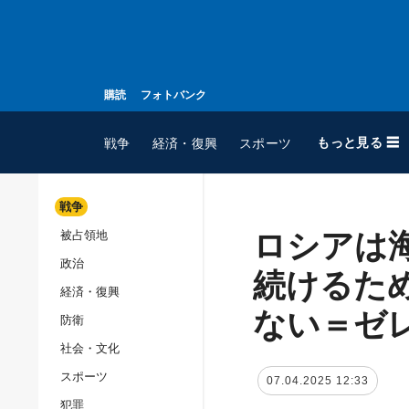
購読
フォトバンク
もっと見る ☰
戦争
経済・復興
スポーツ
戦争
ロシアは
被占領地
全てのトピック
政治
戦争
続けるた
経済・復興
被占領地
ない＝ゼ
防衛
政治
社会・文化
経済・復興
スポーツ
07.04.2025 12:33
防衛
犯罪