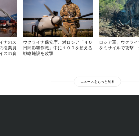
イナのス
ウクライナ保安庁、対ロシア「４０
ロシア軍、ウクライ
の従業員
日間影響作戦」中に１００を超える
をミサイルで攻撃 
イスの倉
戦略施設を攻撃
ニュースをもっと見る