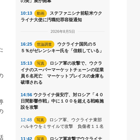
の美」展が開幕
10:13
ステファニシナ前駐米ウク
動画
ライナ大使に汚職犯罪容疑通知
2026年8月5日
16:25
ウクライナ国民の５
世論調査
た
５％がゼレンシキー氏を「信頼している」
15:13
ロシア軍の攻撃で、ウクラ
写真
イナのスーパーマーケットチェーンの従業
の
員６名死亡 マーケットプレイスの倉庫も
破壊される
14:56
ウクライナ保安庁、対ロシア「４０
日間影響作戦」中に１００を超える戦略施
停
設を攻撃
の
12:48
ロシア軍、ウクライナ東部
写真
ハルキウをミサイルで攻撃 負傷者１１名
話
11:42
ロシア軍攻撃でウクライナ
写真