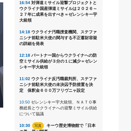
16:54
対弾道ミサイル迎撃プロジェクトと
ウクライナ国産弾道ミサイルは２０２６～
２７年に成果を出すべき＝ゼレンシキー宇
大統領
14:18
ウクライナ汚職捜査機関、ステファ
ニシナ前駐米大使の関与する不正蓄財容疑
の詳細を発表
12:18
パートナー国からウクライナへの防
空ミサイル供給が３分の１に減少＝ゼレン
シキー宇大統領
11:02
ウクライナ反汚職裁判所、ステファ
ニシナ前駐米大使の未決囚予防措置を決
定 保釈金６００万フリヴニャ設定
10:50
ゼレンシキー宇大統領、ＮＡＴＯ事
務総長とウクライナへの迎撃ミサイル供給
について協議
イ
10:30
キーウ歴史博物館で「日本
写真
方