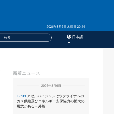
2026年8月6日 木曜日 20:44
日本語
×
し
サービス
新着ニュース
購読
し
フォトバンク
2026年8月6日
17:09
アゼルバイジャンはウクライナへの
ガス供給及びエネルギー安保協力の拡大の
用意がある＝外相