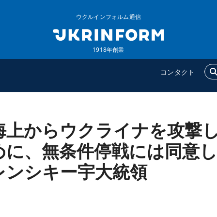
ウクルインフォルム通信
1918年創業
コンタクト
海上からウクライナを攻撃
ウクルインフォルム
追加
ウクルインフォルムについ
特集
めに、無条件停戦には同意
て
インタビュー
レンシキー宇大統領
コンタクト
写真
動画