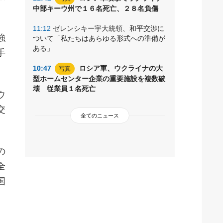
中部キーウ州で１６名死亡、２８名負傷
11:12
ゼレンシキー宇大統領、和平交渉に
強
ついて「私たちはあらゆる形式への準備が
ある」
手
10:47
ロシア軍、ウクライナの大
写真
型ホームセンター企業の重要施設を複数破
壊 従業員１名死亡
ウ
交
全てのニュース
の
全
国