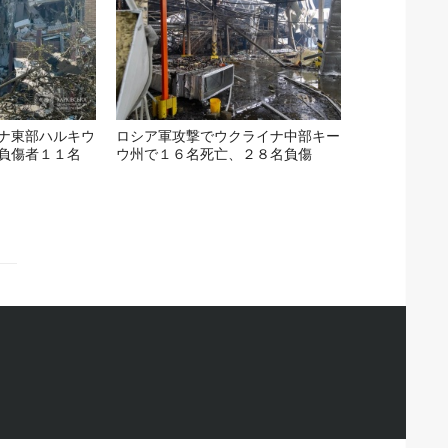
ナ東部ハルキウ
ロシア軍攻撃でウクライナ中部キー
負傷者１１名
ウ州で１６名死亡、２８名負傷