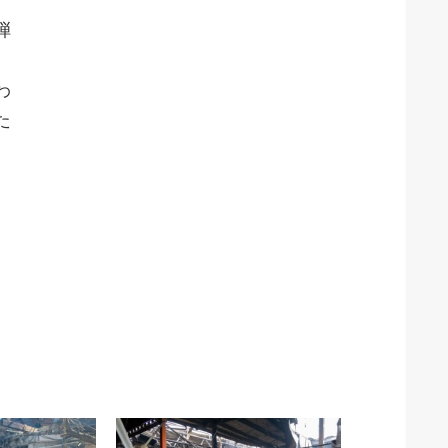
弾
、
わ
た