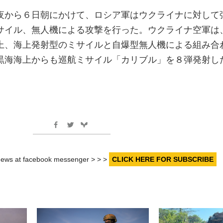
夜から６日朝にかけて、ロシア軍はウクライナに対して
サイル、無人機による攻撃を行った。ウクライナ空軍は
上、海上発射型のミサイルと自爆型無人機による組み合
黒海海上からも巡航ミサイル「カリブル」を８弾発射し
r news at facebook messenger > > >
CLICK HERE FOR SUBSCRIBE