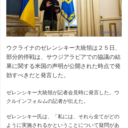
犯罪
事故・緊急事態
追加
サービス
特集
購読
インタビュー
フォトバンク
ウクライナのゼレンシキー大統領は２５日、
写真
部分的停戦は、サウジアラビアでの協議の結
動画
果に関する米国の声明が公開された時点で発
効すべきだと発言した。
ゼレンシキー大統領が記者会見時に発言した。ウ
クルインフォルムの記者が伝えた。
ゼレンシキー氏は、「私には、それら全てがどの
ように実施されるかということについて疑問があ