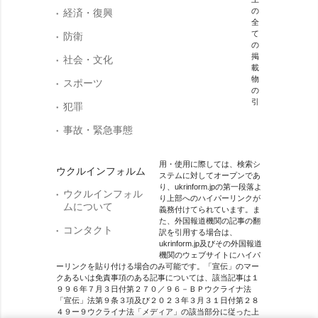
の
経済・復興
全
て
防衛
の
掲
社会・文化
載
物
スポーツ
の
引
犯罪
事故・緊急事態
用・使用に際しては、検索シ
ウクルインフォルム
ステムに対してオープンであ
り、ukrinform.jpの第一段落よ
ウクルインフォル
り上部へのハイパーリンクが
ムについて
義務付けてられています。ま
た、外国報道機関の記事の翻
コンタクト
訳を引用する場合は、
ukrinform.jp及びその外国報道
機関のウェブサイトにハイパ
ーリンクを貼り付ける場合のみ可能です。「宣伝」のマー
クあるいは免責事項のある記事については、該当記事は１
９９６年７月３日付第２７０／９６－ＢＰウクライナ法
「宣伝」法第９条３項及び２０２３年３月３１日付第２８
４９ー９ウクライナ法「メディア」の該当部分に従った上