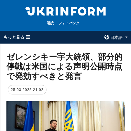
購読
フォトバンク
もっと見る ☰
日本語
×
ゼレンシキー宇大統領、部分的
停戦は米国による声明公開時点
全てのトピック
ウクルインフォ
ルム
で発効すべきと発言
戦争
ウクルインフォル
被占領地
ムについて
25.03.2025 21:02
政治
コンタクト
経済・復興
防衛
社会・文化
スポーツ