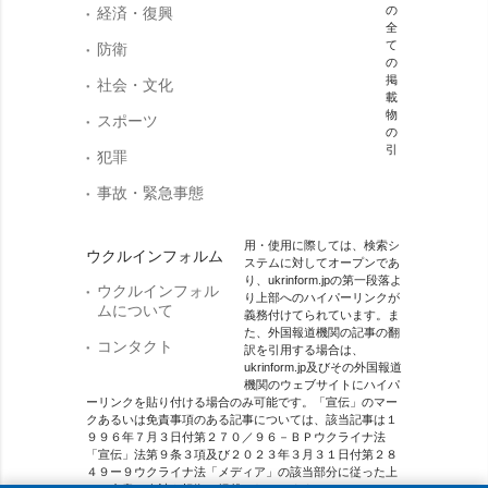
の
経済・復興
全
て
防衛
の
掲
社会・文化
載
物
スポーツ
の
引
犯罪
事故・緊急事態
用・使用に際しては、検索シ
ウクルインフォルム
ステムに対してオープンであ
り、ukrinform.jpの第一段落よ
ウクルインフォル
り上部へのハイパーリンクが
ムについて
義務付けてられています。ま
た、外国報道機関の記事の翻
コンタクト
訳を引用する場合は、
ukrinform.jp及びその外国報道
機関のウェブサイトにハイパ
ーリンクを貼り付ける場合のみ可能です。「宣伝」のマー
クあるいは免責事項のある記事については、該当記事は１
９９６年７月３日付第２７０／９６－ＢＰウクライナ法
「宣伝」法第９条３項及び２０２３年３月３１日付第２８
４９ー９ウクライナ法「メディア」の該当部分に従った上