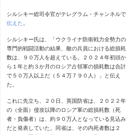
犯罪
シルシキー総司令官がテレグラム・チャンネルで
事故・緊急事態
伝えた
。
追加
サービス
シルシキー氏は、「ウクライナ防衛戦力全勢力の
特集
購読
専門的戦闘活動の結果、敵の兵員における総損耗
インタビュー
フォトバンク
数は、９０万人を超えている。２０２４年初頭か
写真
ら１年と約３か月のロシア占領軍の損耗数は合計
動画
で５０万人以上だ（５４万７９０人）」と伝え
た。
これに先立ち、２０日、英国防省は、２０２２年
の（全面）侵攻以降のロシア軍の総損耗数（死
者・負傷者）は、約９０万人となっている見込み
だと発表していた。同省は、その内死者数は２