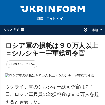
購読
フォトバンク
もっと見る ☰
日本語
×
ロシア軍の損耗は９０万人以上
＝シルシキー宇軍総司令官
全てのトピック
ウクルインフォ
ルム
戦争
21.03.2025 21:54
ウクルインフォル
被占領地
ムについて
政治
コンタクト
経済・復興
ウクライナ軍のシルシキー総司令官は２１
防衛
日、ロシア軍兵員の総損耗数は９０万人を超
社会・文化
えると発表した。
スポーツ