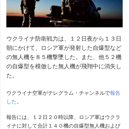
犯罪
事故・緊急事態
追加
サービス
特集
購読
ウクライナ防衛戦力は、１２日夜から１３日
インタビュー
フォトバンク
朝にかけて、ロシア軍が発射した自爆型など
写真
の無人機を８５機撃墜した。また、他５２機
動画
の自爆型を模倣した無人機が飛翔中に消失し
た。
ウクライナ空軍がテレグラム・チャンネルで
報告
した
。
報告には、１２日２０時以降、ロシア軍はウクラ
イナに対して合計１４０機の自爆型無人機および