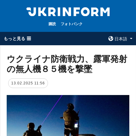
購読
フォトバンク
もっと見る ☰
日本語
×
ウクライナ防衛戦力、露軍発射
の無人機８５機を撃墜
全てのトピック
ウクルインフォ
ルム
戦争
13.02.2025 11:56
ウクルインフォル
被占領地
ムについて
政治
コンタクト
経済・復興
防衛
社会・文化
スポーツ