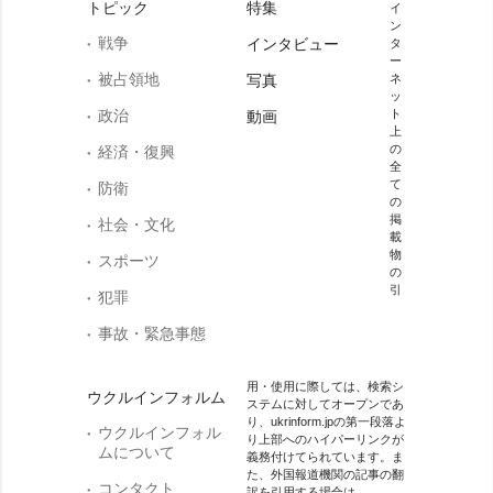
トピック
特集
イ
ン
戦争
インタビュー
タ
ー
被占領地
写真
ネ
ッ
政治
ト
動画
上
の
経済・復興
全
て
防衛
の
掲
社会・文化
載
物
スポーツ
の
引
犯罪
事故・緊急事態
用・使用に際しては、検索シ
ウクルインフォルム
ステムに対してオープンであ
り、ukrinform.jpの第一段落よ
ウクルインフォル
り上部へのハイパーリンクが
ムについて
義務付けてられています。ま
た、外国報道機関の記事の翻
コンタクト
訳を引用する場合は、