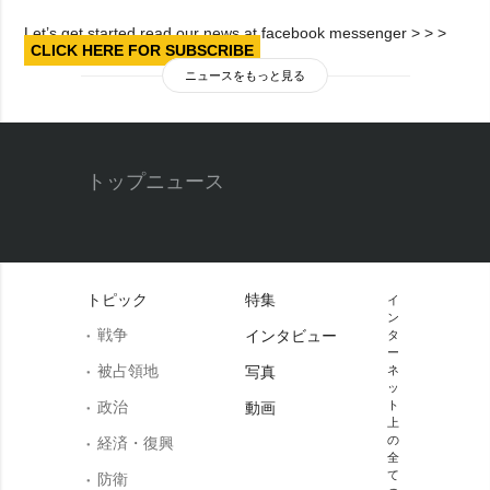
Let’s get started read our news at facebook messenger > > >
CLICK HERE FOR SUBSCRIBE
ニュースをもっと見る
トップニュース
トピック
特集
イ
ン
戦争
インタビュー
タ
ー
被占領地
写真
ネ
ッ
政治
ト
動画
上
の
経済・復興
全
て
防衛