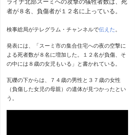
ライナ北部スーミへの攻撃の犠牲者数は、死
犯罪
者が８名、負傷者が１２名に上っている。
事故・緊急事態
検事総局がテレグラム・チャンネルで
伝えた
。
追加
サービス
特集
購読
発表には、「スーミ市の集合住宅への夜の空撃に
インタビュー
フォトバンク
よる死者数が８名に増加した。１２名が負傷、そ
写真
の中には８歳の女児もいる」と書かれている。
動画
瓦礫の下からは、７４歳の男性と３７歳の女性
（負傷した女児の母親）の遺体が見つかったとい
う。