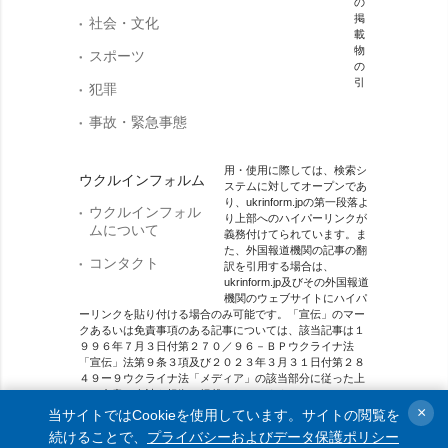
の
掲
社会・文化
載
物
スポーツ
の
引
犯罪
事故・緊急事態
用・使用に際しては、検索シ
ウクルインフォルム
ステムに対してオープンであ
り、ukrinform.jpの第一段落よ
ウクルインフォル
り上部へのハイパーリンクが
ムについて
義務付けてられています。ま
た、外国報道機関の記事の翻
コンタクト
訳を引用する場合は、
ukrinform.jp及びその外国報道
機関のウェブサイトにハイパ
ーリンクを貼り付ける場合のみ可能です。「宣伝」のマー
クあるいは免責事項のある記事については、該当記事は１
９９６年７月３日付第２７０／９６－ＢＰウクライナ法
「宣伝」法第９条３項及び２０２３年３月３１日付第２８
４９ー９ウクライナ法「メディア」の該当部分に従った上
で、合意／会計を根拠に掲載されています。
×
当サイトではCookieを使用しています。サイトの閲覧を
オンラインメディア主体 メディア識別番号：R40-01421.
続けることで、
プライバシーおよびデータ保護ポリシー