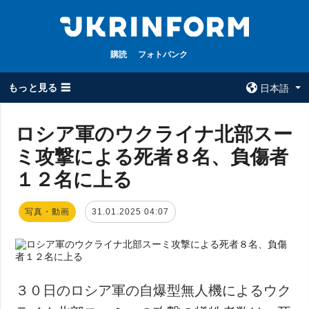
購読
フォトバンク
もっと見る ☰
日本語
×
ロシア軍のウクライナ北部スー
ミ攻撃による死者８名、負傷者
全てのトピック
ウクルインフォ
ルム
１２名に上る
戦争
ウクルインフォル
被占領地
ムについて
写真・動画
31.01.2025 04:07
政治
コンタクト
経済・復興
防衛
社会・文化
３０日のロシア軍の自爆型無人機によるウク
スポーツ