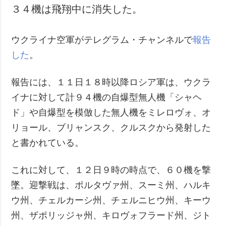
３４機は飛翔中に消失した。
犯罪
事故・緊急事態
ウクライナ空軍がテレグラム・チャンネルで
報告
追加
サービス
した
。
特集
購読
報告には、１１日１８時以降ロシア軍は、ウクラ
インタビュー
フォトバンク
イナに対して計９４機の自爆型無人機「シャヘ
写真
ド」や自爆型を模倣した無人機をミレロヴォ、オ
動画
リョール、ブリャンスク、クルスクから発射した
と書かれている。
これに対して、１２日９時の時点で、６０機を撃
墜。迎撃戦は、ポルタヴァ州、スーミ州、ハルキ
ウ州、チェルカーシ州、チェルニヒウ州、キーウ
州、ザポリッジャ州、キロヴォフラード州、ジト