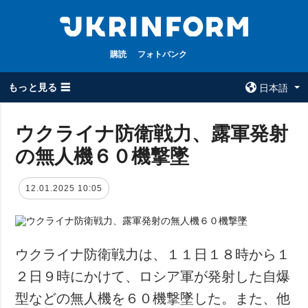
購読
フォトバンク
もっと見る ☰
日本語
×
ウクライナ防衛戦力、露軍発射
の無人機６０機撃墜
全てのトピック
ウクルインフォ
ルム
戦争
12.01.2025 10:05
ウクルインフォル
被占領地
ムについて
政治
コンタクト
経済・復興
ウクライナ防衛戦力は、１１日１８時から１
防衛
２日９時にかけて、ロシア軍が発射した自爆
社会・文化
型などの無人機を６０機撃墜した。また、他
スポーツ