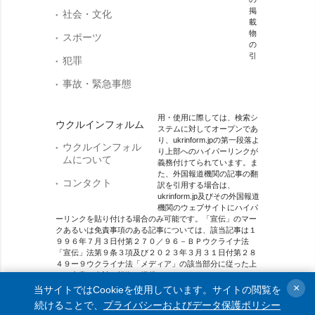
掲
社会・文化
載
物
スポーツ
の
引
犯罪
事故・緊急事態
用・使用に際しては、検索シ
ウクルインフォルム
ステムに対してオープンであ
り、ukrinform.jpの第一段落よ
ウクルインフォル
り上部へのハイパーリンクが
ムについて
義務付けてられています。ま
た、外国報道機関の記事の翻
コンタクト
訳を引用する場合は、
ukrinform.jp及びその外国報道
機関のウェブサイトにハイパ
ーリンクを貼り付ける場合のみ可能です。「宣伝」のマー
クあるいは免責事項のある記事については、該当記事は１
９９６年７月３日付第２７０／９６－ＢＰウクライナ法
「宣伝」法第９条３項及び２０２３年３月３１日付第２８
４９ー９ウクライナ法「メディア」の該当部分に従った上
で、合意／会計を根拠に掲載されています。
×
当サイトではCookieを使用しています。サイトの閲覧を
オンラインメディア主体 メディア識別番号：R40-01421.
続けることで、
プライバシーおよびデータ保護ポリシー