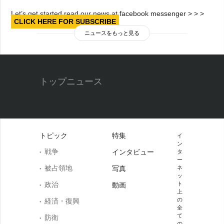
Let’s get started read our news at facebook messenger > > >
CLICK HERE FOR SUBSCRIBE
ニュースをもっと見る
トップニュース
トピック
特集
イ
ン
戦争
インタビュー
タ
ー
被占領地
写真
ネ
ッ
政治
ト
動画
上
の
経済・復興
全
て
防衛
の