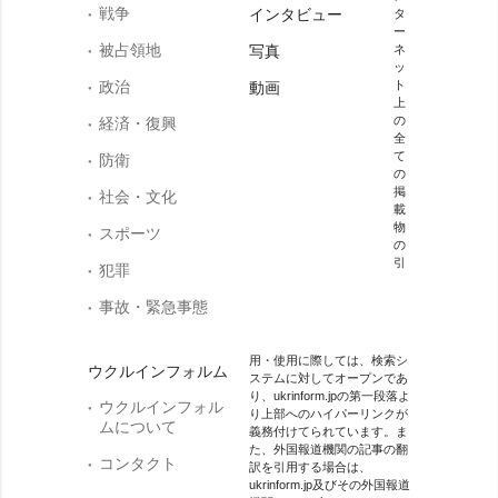
戦争
インタビュー
タ
ー
被占領地
写真
ネ
ッ
政治
ト
動画
上
の
経済・復興
全
て
防衛
の
掲
社会・文化
載
物
スポーツ
の
引
犯罪
事故・緊急事態
用・使用に際しては、検索シ
ウクルインフォルム
ステムに対してオープンであ
り、ukrinform.jpの第一段落よ
ウクルインフォル
り上部へのハイパーリンクが
ムについて
義務付けてられています。ま
た、外国報道機関の記事の翻
コンタクト
訳を引用する場合は、
ukrinform.jp及びその外国報道