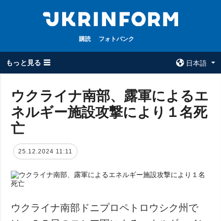
購読
フォトバンク
もっと見る ☰
日本語
×
ウクライナ南部、露軍によるエ
ネルギー施設攻撃により１名死
全てのトピック
ウクルインフォ
ルム
亡
戦争
ウクルインフォル
被占領地
ムについて
25.12.2024 11:11
政治
コンタクト
経済・復興
防衛
社会・文化
ウクライナ南部ドニプロペトロウシク州で
スポーツ