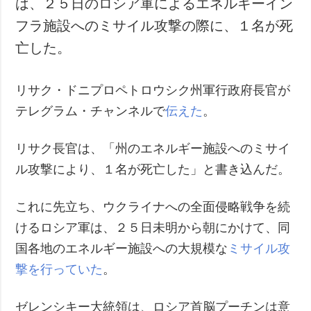
は、２５日のロシア軍によるエネルギーイン
犯罪
フラ施設へのミサイル攻撃の際に、１名が死
事故・緊急事態
亡した。
追加
サービス
リサク・ドニプロペトロウシク州軍行政府長官が
特集
購読
テレグラム・チャンネルで
伝えた
。
インタビュー
フォトバンク
写真
リサク長官は、「州のエネルギー施設へのミサイ
動画
ル攻撃により、１名が死亡した」と書き込んだ。
これに先立ち、ウクライナへの全面侵略戦争を続
けるロシア軍は、２５日未明から朝にかけて、同
国各地のエネルギー施設への大規模な
ミサイル攻
撃を行っていた
。
ゼレンシキー大統領は、ロシア首脳プーチンは意