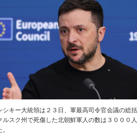
ンシキー大統領は２３日、軍最高司令官会議の総
クルスク州で死傷した北朝鮮軍人の数は３０００
た。