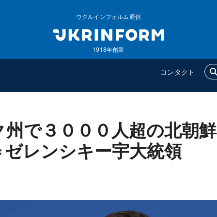
ウクルインフォルム通信
1918年創業
コンタクト
ク州で３０００人超の北朝鮮
ウクルインフォルム
追加
ウクルインフォルムについ
特集
＝ゼレンシキー宇大統領
て
インタビュー
コンタクト
写真
動画