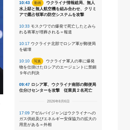
10:43
ウクライナ情報総局、無人
動画
水上邸と無人航空機を組み合わせ、クリミ
アで露占領軍の防空システムを攻撃
10:33
モスクワでの爆発で死亡したとみら
れる将軍が埋葬される＝報道
10:17
ウクライナ北部でロシア軍が郵便局
を破壊
10:10
ウクライナ軍人の車に爆発
写真
物を仕掛けたロシアのエージェントに禁錮
９年の判決
09:47
ロシア軍、ウクライナ南部の郵便局
仕分けセンターを攻撃 従業員２名死亡
2026年8月6日
括
人
17:09
アゼルバイジャンはウクライナへの
ガス供給及びエネルギー安保協力の拡大の
用意がある＝外相