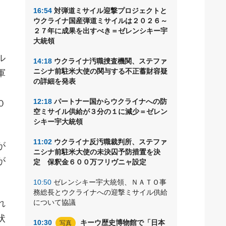
16:54
対弾道ミサイル迎撃プロジェクトと
ウクライナ国産弾道ミサイルは２０２６～
２７年に成果を出すべき＝ゼレンシキー宇
大統領
ル
14:18
ウクライナ汚職捜査機関、ステファ
ニシナ前駐米大使の関与する不正蓄財容疑
軍
の詳細を発表
12:18
パートナー国からウクライナへの防
０
空ミサイル供給が３分の１に減少＝ゼレン
シキー宇大統領
11:02
ウクライナ反汚職裁判所、ステファ
が
ニシナ前駐米大使の未決囚予防措置を決
が
定 保釈金６００万フリヴニャ設定
10:50
ゼレンシキー宇大統領、ＮＡＴＯ事
務総長とウクライナへの迎撃ミサイル供給
れ
について協議
状
10:30
キーウ歴史博物館で「日本
写真