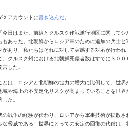
がＸアカウントに
書き込んだ
。
「今日はまた、前線とクルスク作戦遂行地区に関してシ
告もあった。北朝鮮からロシア軍のために追加の兵士と
クがあり、私たちはそれに対して実感する対応が行われ
で、クルスク州における北朝鮮死傷者数はすでに３００
発言した。
ことは、ロシアと北朝鮮の協力の増大に比例して、世界
地域や海上の不安定化リスクが高まっていることを世界
摘した。
代の戦争の経験が伝わり、ロシアから軍事技術が拡散さ
ルな脅威である。世界にとっての安定の回復の代償は、