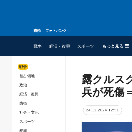
購読
フォトバンク
もっと見る ☰
戦争
経済・復興
スポーツ
戦争
露クルス
被占領地
全てのトピック
政治
戦争
兵が死傷
経済・復興
被占領地
防衛
政治
24.12.2024 12:51
社会・文化
経済・復興
スポーツ
防衛
犯罪