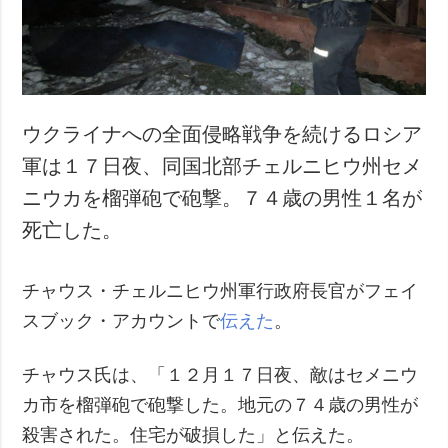
犯罪
事故・緊急事態
追加
サービス
特集
購読
ウクライナへの全面侵略戦争を続けるロシア
インタビュー
フォトバンク
軍は１７日夜、同国北部チェルニヒウ州セメ
写真
ニウカを榴弾砲で砲撃。７４歳の男性１名が
動画
死亡した。
チャウス・チェルニヒウ州軍行政府長官がフェイ
スブック・アカウントで
伝えた
。
チャウス氏は、「１２月１７日夜、敵はセメニウ
カ市を榴弾砲で砲撃した。地元の７４歳の男性が
殺害された。住宅が破損した」と伝えた。