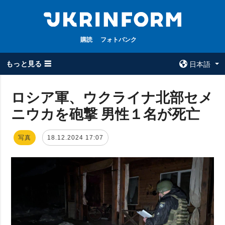
購読
フォトバンク
もっと見る ☰
日本語
×
ロシア軍、ウクライナ北部セメ
ニウカを砲撃 男性１名が死亡
全てのトピック
ウクルインフォ
ルム
戦争
写真
18.12.2024 17:07
ウクルインフォル
被占領地
ムについて
政治
コンタクト
経済・復興
防衛
社会・文化
スポーツ