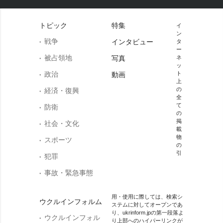
トピック
特集
イ
ン
戦争
インタビュー
タ
ー
被占領地
写真
ネ
ッ
政治
ト
動画
上
の
経済・復興
全
て
防衛
の
掲
社会・文化
載
物
スポーツ
の
引
犯罪
事故・緊急事態
用・使用に際しては、検索シ
ウクルインフォルム
ステムに対してオープンであ
り、ukrinform.jpの第一段落よ
ウクルインフォル
り上部へのハイパーリンクが