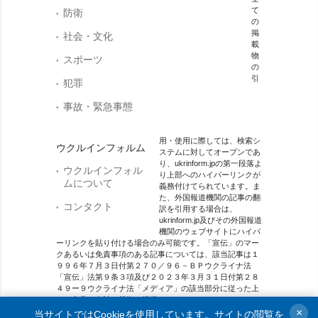
て
防衛
の
掲
社会・文化
載
物
スポーツ
の
引
犯罪
事故・緊急事態
用・使用に際しては、検索シ
ウクルインフォルム
ステムに対してオープンであ
り、ukrinform.jpの第一段落よ
ウクルインフォル
り上部へのハイパーリンクが
ムについて
義務付けてられています。ま
た、外国報道機関の記事の翻
コンタクト
訳を引用する場合は、
ukrinform.jp及びその外国報道
機関のウェブサイトにハイパ
ーリンクを貼り付ける場合のみ可能です。「宣伝」のマー
クあるいは免責事項のある記事については、該当記事は１
９９６年７月３日付第２７０／９６－ＢＰウクライナ法
「宣伝」法第９条３項及び２０２３年３月３１日付第２８
４９ー９ウクライナ法「メディア」の該当部分に従った上
で、合意／会計を根拠に掲載されています。
×
当サイトではCookieを使用しています。サイトの閲覧を