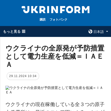
購読
フォトバンク
もっと見る ☰
日本語
×
ウクライナの全原発が予防措置
として電力生産を低減＝ＩＡＥ
全てのトピック
ウクルインフォ
ルム
Ａ
戦争
ウクルインフォル
被占領地
ムについて
29.11.2024 10:34
政治
コンタクト
経済・復興
防衛
社会・文化
ウクライナの現在稼働している全３つの原子
スポーツ