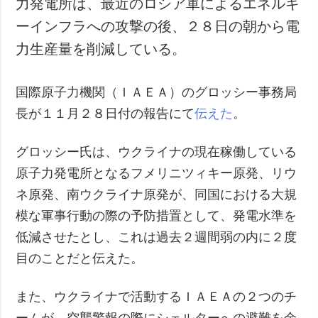
力発電所は、最近のロシア軍によるエネルギ
犯罪
ーインフラへの攻撃の後、２８日の朝から電
事故・緊急事態
力生産量を削減している。
追加
サービス
国際原子力機関（ＩＡＥＡ）のグロッシー事務局
特集
購読
長が１１月２８日付の報告にて
伝えた
。
インタビュー
フォトバンク
写真
グロッシー氏は、ウクライナの現在稼働している
動画
原子力発電所となるフメリニツィキー原発、リウ
ネ原発、南ウクライナ原発が、同国における大規
模な軍事行動の際の予防措置として、発電水準を
低減させたとし、これは過去２週間弱の内に２度
目のことだと伝えた。
また、ウクライナで活動するＩＡＥＡの２つのチ
ームが、空襲警報の際にシェルターへの避難を余