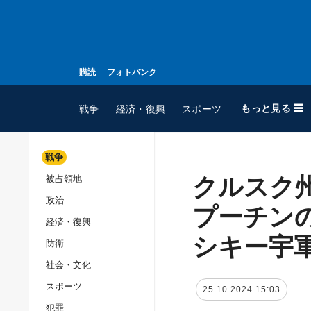
購読
フォトバンク
もっと見る ☰
戦争
経済・復興
スポーツ
戦争
クルスク
被占領地
全てのトピック
政治
戦争
プーチン
経済・復興
被占領地
シキー宇
防衛
政治
社会・文化
経済・復興
スポーツ
25.10.2024 15:03
防衛
犯罪