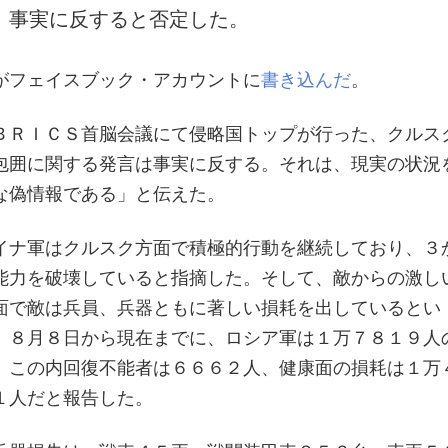
、事実に反すると否定した。
がフェイスブック・アカウントに
書き込んだ
。
ＢＲＩＣＳ首脳会議にて侵略国トップが行った、クルス
包囲に関する発言は事実に反する。それは、現実の状況
な偽情報である」と伝えた。
イナ軍はクルスク方面で積極的行動を継続しており、３
能力を破壊していると指摘した。そして、敵からの激し
面で敵は兵員、兵器ともに著しい損耗を出しているとい
、８月８日から現在までに、ロシア軍は１万７８１９人
、この内回復不能者は６６６２人、健康面の損耗は１万
１人だと報告した。