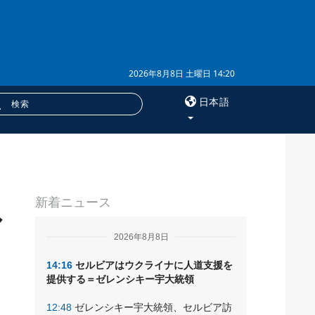
2026年8月8日 土曜日 14:20
日本語
×
う
サービス
新着ニュース
購読
ル
フォトバンク
2026年8月8日
14:16
セルビアはウクライナに人道支援を
提供する＝ゼレンシキー宇大統領
12:48
ゼレンシキー宇大統領、セルビア訪