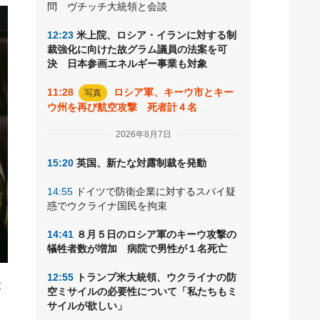
問 ヴチッチ大統領と会談
12:23
米上院、ロシア・イランに対する制
裁強化に向けた故グラム議員の法案を可
決 日本参画エネルギー事業も対象
11:28
ロシア軍、キーウ市とキー
写真
ウ州を再び航空攻撃 死者計４名
2026年8月7日
15:20
英国、新たな対露制裁を発動
14:55
ドイツで防衛企業に対するスパイ疑
惑でウクライナ国民を拘束
14:41
８月５日のロシア軍のキーウ攻撃の
犠牲者数が増加 病院で男性が１名死亡
12:55
トランプ米大統領、ウクライナの防
が
空ミサイルの必要性について「私たちもミ
サイルが欲しい」
た