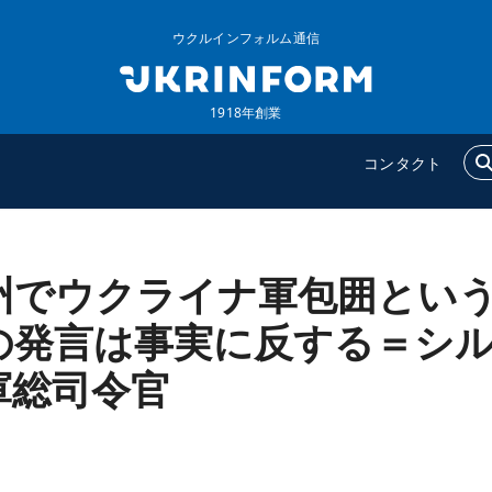
ウクルインフォルム通信
1918年創業
コンタクト
州でウクライナ軍包囲とい
ウクルインフォルム
追加
ウクルインフォルムについ
特集
の発言は事実に反する＝シ
て
インタビュー
軍総司令官
コンタクト
写真
動画