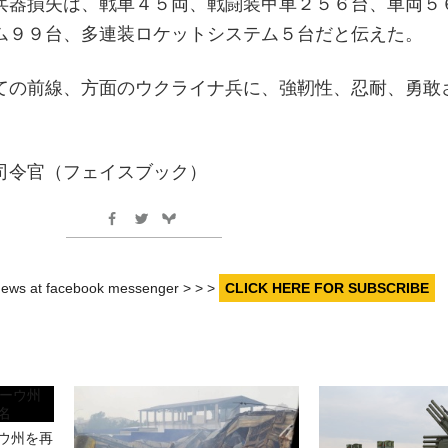
兵器損失は、戦車４５両、戦闘装甲車２５６台、車両５
ム９９台、多連装ロケットシステム５台だと伝えた。
ての前線、方面のウクライナ兵に、強靭性、忍耐、勇敢
。
司令官（フェイスブック）
r news at facebook messenger > > >
CLICK HERE FOR SUBSCRIBE
ウ州を再