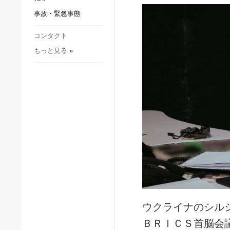
社会・文化
事故・緊急事態
スポーツ
犯罪
コンタクト
もっと見る
»
事故・緊急事態
ウクライナのシル
ＢＲＩＣＳ首脳会