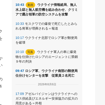
10:43
ウクライナ情報総局、無人
動画
水上邸と無人航空機を組み合わせ、クリミ
アで露占領軍の防空システムを攻撃
10:33
モスクワでの爆発で死亡したとみら
れる将軍が埋葬される＝報道
ク
10:17
ウクライナ北部でロシア軍が郵便局
を
を破壊
10:10
ウクライナ軍人の車に爆発
写真
物を仕掛けたロシアのエージェントに禁錮
か
９年の判決
い
09:47
ロシア軍、ウクライナ南部の郵便局
仕分けセンターを攻撃 従業員２名死亡
の
2026年8月6日
４
17:09
アゼルバイジャンはウクライナへの
ガス供給及びエネルギー安保協力の拡大の
用意がある＝外相