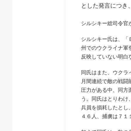
とした発言につき
シルシキー総司令官
シルシキー氏は、「
州でのウクライナ軍
反映していない明白
同氏はまた、ウクラ
月間連続で敵の戦闘
圧力がある中、同方
う。同氏はとりわけ
兵員を損耗したとし
４６人、捕虜は７１