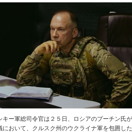
シキー軍総司令官は２５日、ロシアのプーチン氏
議において、クルスク州のウクライナ軍を包囲し