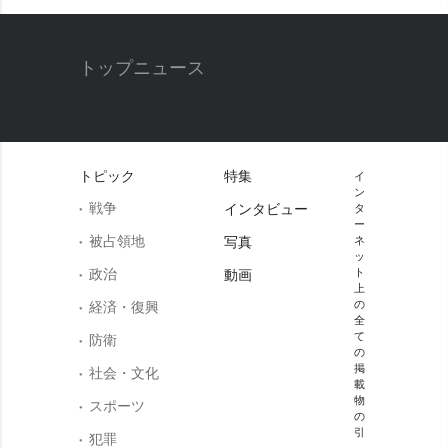
トップニュース
トピック
特集
イ
ン
戦争
インタビュー
タ
ー
被占領地
写真
ネ
ッ
政治
ト
動画
上
の
経済・復興
全
て
防衛
の
掲
社会・文化
載
物
スポーツ
の
引
犯罪