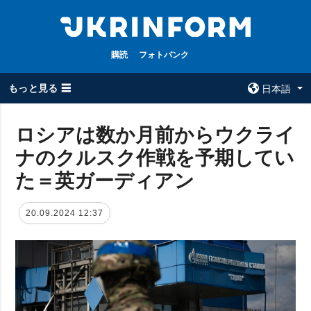
購読
フォトバンク
もっと見る ☰
日本語
×
ロシアは数か月前からウクライ
ナのクルスク作戦を予期してい
全てのトピック
ウクルインフォ
ルム
た＝英ガーディアン
戦争
ウクルインフォル
被占領地
ムについて
20.09.2024 12:37
政治
コンタクト
経済・復興
防衛
社会・文化
スポーツ