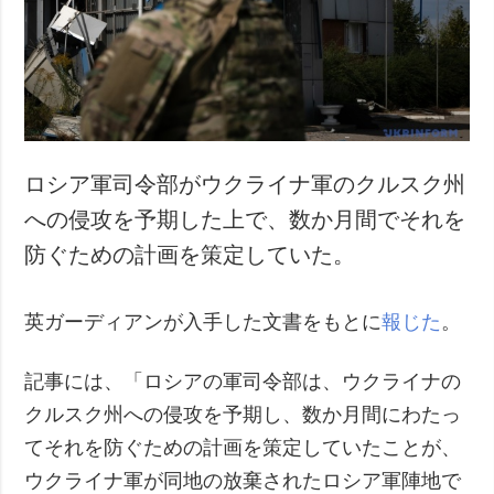
犯罪
事故・緊急事態
追加
サービス
特集
購読
インタビュー
フォトバンク
ロシア軍司令部がウクライナ軍のクルスク州
写真
への侵攻を予期した上で、数か月間でそれを
動画
防ぐための計画を策定していた。
英ガーディアンが入手した文書をもとに
報じた
。
記事には、「ロシアの軍司令部は、ウクライナの
クルスク州への侵攻を予期し、数か月間にわたっ
てそれを防ぐための計画を策定していたことが、
ウクライナ軍が同地の放棄されたロシア軍陣地で