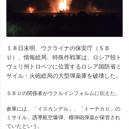
犯罪
事故・緊急事態
追加
サービス
特集
購読
インタビュー
フォトバンク
１８日未明、ウクライナの保安庁（ＳＢ
写真
Ｕ）、情報総局、特殊作戦軍は、ロシア領ト
動画
ヴェリ州トロペツに位置するロシア国防省ミ
サイル・火砲総局の大型弾薬庫を破壊した。
ＳＢＵの関係者がウクルインフォルムに伝えた。
倉庫には、「イスカンデル」、「トーチカＵ」の
ミサイル、誘導航空爆弾、榴弾砲弾薬が保管され
ていたという。