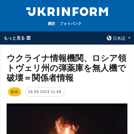
購読
フォトバンク
もっと見る ☰
日本語
×
ウクライナ情報機関、ロシア領
トヴェリ州の弾薬庫を無人機で
全てのトピック
ウクルインフォ
ルム
破壊＝関係者情報
戦争
ウクルインフォル
被占領地
ムについて
動画
18.09.2024 11:48
政治
コンタクト
経済・復興
防衛
社会・文化
スポーツ