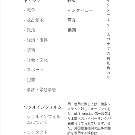
トピック
特集
イ
ン
戦争
インタビュー
タ
ー
被占領地
写真
ネ
ッ
政治
ト
動画
上
の
経済・復興
全
て
防衛
の
掲
社会・文化
載
物
スポーツ
の
引
犯罪
事故・緊急事態
用・使用に際しては、検索シ
ウクルインフォルム
ステムに対してオープンであ
り、ukrinform.jpの第一段落よ
ウクルインフォル
り上部へのハイパーリンクが
ムについて
義務付けてられています。ま
た、外国報道機関の記事の翻
コンタクト
訳を引用する場合は、