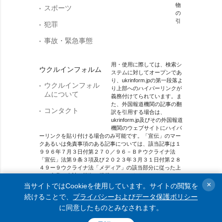
物
スポーツ
の
引
犯罪
事故・緊急事態
用・使用に際しては、検索シ
ウクルインフォルム
ステムに対してオープンであ
り、ukrinform.jpの第一段落よ
ウクルインフォル
り上部へのハイパーリンクが
ムについて
義務付けてられています。ま
た、外国報道機関の記事の翻
コンタクト
訳を引用する場合は、
ukrinform.jp及びその外国報道
機関のウェブサイトにハイパ
ーリンクを貼り付ける場合のみ可能です。「宣伝」のマー
クあるいは免責事項のある記事については、該当記事は１
９９６年７月３日付第２７０／９６－ＢＰウクライナ法
「宣伝」法第９条３項及び２０２３年３月３１日付第２８
４９ー９ウクライナ法「メディア」の該当部分に従った上
で、合意／会計を根拠に掲載されています。
×
当サイトではCookieを使用しています。サイトの閲覧を
オンラインメディア主体 メディア識別番号：R40-01421.
続けることで、
プライバシーおよびデータ保護ポリシー
に同意したものとみなされます。
© 2015-2026 Ukrinform. All rights reserved.