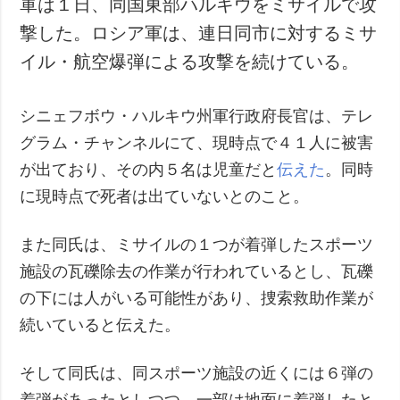
軍は１日、同国東部ハルキウをミサイルで攻
犯罪
撃した。ロシア軍は、連日同市に対するミサ
事故・緊急事態
イル・航空爆弾による攻撃を続けている。
追加
サービス
シニェフボウ・ハルキウ州軍行政府長官は、テレ
特集
購読
グラム・チャンネルにて、現時点で４１人に被害
インタビュー
フォトバンク
が出ており、その内５名は児童だと
伝えた
。同時
写真
に現時点で死者は出ていないとのこと。
動画
また同氏は、ミサイルの１つが着弾したスポーツ
施設の瓦礫除去の作業が行われているとし、瓦礫
の下には人がいる可能性があり、捜索救助作業が
続いていると伝えた。
そして同氏は、同スポーツ施設の近くには６弾の
着弾があったとしつつ、一部は地面に着弾したと