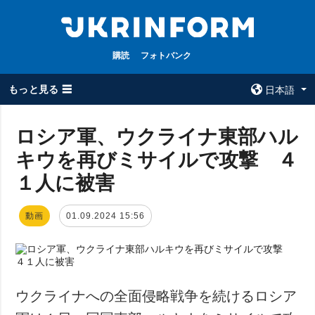
購読
フォトバンク
もっと見る ☰
日本語
×
ロシア軍、ウクライナ東部ハル
キウを再びミサイルで攻撃 ４
全てのトピック
ウクルインフォ
ルム
１人に被害
戦争
ウクルインフォル
被占領地
ムについて
動画
01.09.2024 15:56
政治
コンタクト
経済・復興
防衛
社会・文化
ウクライナへの全面侵略戦争を続けるロシア
スポーツ