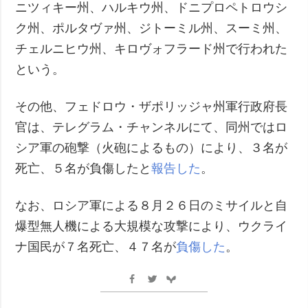
ニツィキー州、ハルキウ州、ドニプロペトロウシ
ク州、ポルタヴァ州、ジトーミル州、スーミ州、
チェルニヒウ州、キロヴォフラード州で行われた
という。
その他、フェドロウ・ザポリッジャ州軍行政府長
官は、テレグラム・チャンネルにて、同州ではロ
シア軍の砲撃（火砲によるもの）により、３名が
死亡、５名が負傷したと
報告した
。
なお、ロシア軍による８月２６日のミサイルと自
爆型無人機による大規模な攻撃により、ウクライ
ナ国民が７名死亡、４７名が
負傷した
。