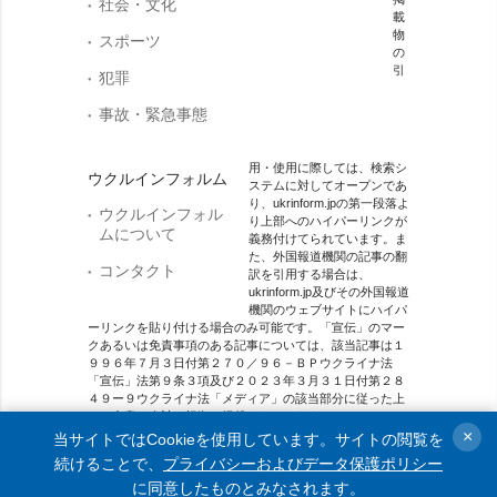
社会・文化
載
物
スポーツ
の
引
犯罪
事故・緊急事態
用・使用に際しては、検索シ
ウクルインフォルム
ステムに対してオープンであ
り、ukrinform.jpの第一段落よ
ウクルインフォル
り上部へのハイパーリンクが
ムについて
義務付けてられています。ま
た、外国報道機関の記事の翻
コンタクト
訳を引用する場合は、
ukrinform.jp及びその外国報道
機関のウェブサイトにハイパ
ーリンクを貼り付ける場合のみ可能です。「宣伝」のマー
クあるいは免責事項のある記事については、該当記事は１
９９６年７月３日付第２７０／９６－ＢＰウクライナ法
「宣伝」法第９条３項及び２０２３年３月３１日付第２８
４９ー９ウクライナ法「メディア」の該当部分に従った上
で、合意／会計を根拠に掲載されています。
×
当サイトではCookieを使用しています。サイトの閲覧を
オンラインメディア主体 メディア識別番号：R40-01421.
続けることで、
プライバシーおよびデータ保護ポリシー
に同意したものとみなされます。
© 2015-2026 Ukrinform. All rights reserved.