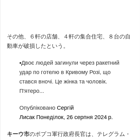
その他、６軒の店舗、４軒の集合住宅、８台の自
動車が破損したという。
▪️Двоє людей загинули через ракетний
удар по готелю в Кривому Розі, що
стався вночі. Це жінка та чоловік.
П'ятеро...
Опубліковано
Сергій
Лисак
Понеділок, 26 серпня 2024 р.
キーウ市
のポプコ軍行政府長官は、テレグラム・