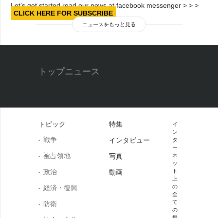
Let’s get started read our news at facebook messenger > > >
CLICK HERE FOR SUBSCRIBE
ニュースをもっと見る
トップニュース
トピック
特集
イ
ン
戦争
インタビュー
タ
ー
被占領地
写真
ネ
ッ
政治
ト
動画
上
の
経済・復興
全
て
防衛
の
掲