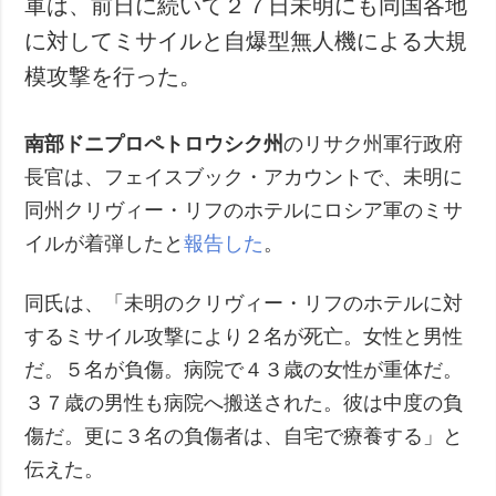
軍は、前日に続いて２７日未明にも同国各地
犯罪
に対してミサイルと自爆型無人機による大規
事故・緊急事態
模攻撃を行った。
追加
サービス
南部ドニプロペトロウシク州
のリサク州軍行政府
特集
購読
長官は、フェイスブック・アカウントで、未明に
インタビュー
フォトバンク
同州クリヴィー・リフのホテルにロシア軍のミサ
写真
イルが着弾したと
報告した
。
動画
同氏は、「未明のクリヴィー・リフのホテルに対
するミサイル攻撃により２名が死亡。女性と男性
だ。５名が負傷。病院で４３歳の女性が重体だ。
３７歳の男性も病院へ搬送された。彼は中度の負
傷だ。更に３名の負傷者は、自宅で療養する」と
伝えた。