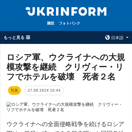
購読
フォトバンク
もっと見る ☰
日本語
×
ロシア軍、ウクライナへの大規
模攻撃を継続 クリヴィー・リ
全てのトピック
ウクルインフォ
ルム
フでホテルを破壊 死者２名
戦争
ウクルインフォル
被占領地
ムについて
写真
27.08.2024 10:44
政治
コンタクト
経済・復興
防衛
社会・文化
ウクライナへの全面侵略戦争を続けるロシア
スポーツ