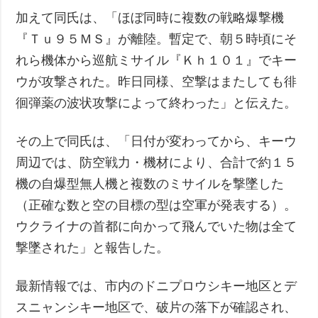
加えて同氏は、「ほぼ同時に複数の戦略爆撃機
『Ｔｕ９５ＭＳ』が離陸。暫定で、朝５時頃にそ
れら機体から巡航ミサイル『Ｋｈ１０１』でキー
ウが攻撃された。昨日同様、空撃はまたしても徘
徊弾薬の波状攻撃によって終わった」と伝えた。
その上で同氏は、「日付が変わってから、キーウ
周辺では、防空戦力・機材により、合計で約１５
機の自爆型無人機と複数のミサイルを撃墜した
（正確な数と空の目標の型は空軍が発表する）。
ウクライナの首都に向かって飛んでいた物は全て
撃墜された」と報告した。
最新情報では、市内のドニプロウシキー地区とデ
スニャンシキー地区で、破片の落下が確認され、