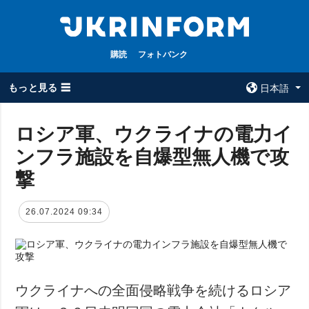
購読
フォトバンク
もっと見る ☰
日本語
×
ロシア軍、ウクライナの電力イ
ンフラ施設を自爆型無人機で攻
全てのトピック
ウクルインフォ
ルム
撃
戦争
ウクルインフォル
被占領地
ムについて
26.07.2024 09:34
政治
コンタクト
経済・復興
防衛
社会・文化
ウクライナへの全面侵略戦争を続けるロシア
スポーツ