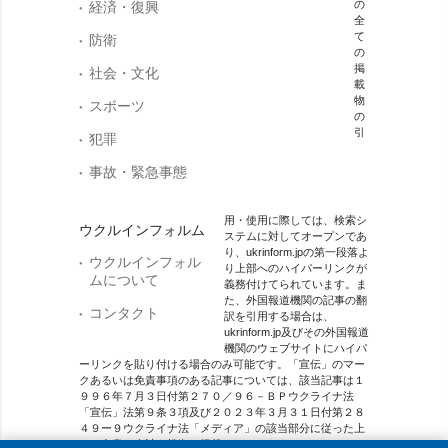
の
経済・復興
全
て
防衛
の
掲
社会・文化
載
物
スポーツ
の
引
犯罪
事故・緊急事態
用・使用に際しては、検索シ
ウクルインフォルム
ステムに対してオープンであ
り、ukrinform.jpの第一段落よ
ウクルインフォル
り上部へのハイパーリンクが
ムについて
義務付けてられています。ま
た、外国報道機関の記事の翻
コンタクト
訳を引用する場合は、
ukrinform.jp及びその外国報道
機関のウェブサイトにハイパ
ーリンクを貼り付ける場合のみ可能です。「宣伝」のマー
クあるいは免責事項のある記事については、該当記事は１
９９６年７月３日付第２７０／９６－ＢＰウクライナ法
「宣伝」法第９条３項及び２０２３年３月３１日付第２８
４９ー９ウクライナ法「メディア」の該当部分に従った上
で、合意／会計を根拠に掲載されています。