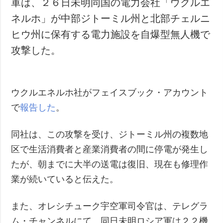
軍は、２６日未明同国の電力会社「ウクルエ
犯罪
ネルホ」が中部ジトーミル州と北部チェルニ
事故・緊急事態
ヒウ州に保有する電力施設を自爆型無人機で
攻撃した。
追加
サービス
特集
購読
インタビュー
フォトバンク
ウクルエネルホ社がフェイスブック・アカウント
写真
で
報告した
。
動画
同社は、この攻撃を受け、ジトーミル州の複数地
区で生活消費者と産業消費者の間に停電が発生し
たが、朝までに大半の送電は復旧、現在も修理作
業が続いていると伝えた。
また、オレシチューク宇空軍司令官は、テレグラ
ム・チャンネルにて、同日未明ロシア軍は２２機