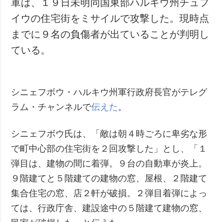
軍は、１９日未明同国東部ハルキウ州チュフ
犯罪
イウの住宅街をミサイルで攻撃した。現時点
事故・緊急事態
までに９名の負傷者が出ていることが判明し
ている。
追加
サービス
特集
購読
インタビュー
フォトバンク
シニェフボウ・ハルキウ州軍行政府長官がテレグ
写真
ラム・チャンネルで
伝えた
。
動画
シニェフボウ氏は、「敵は朝４時ごろに卑劣な形
で町中心部の住宅街を２回攻撃した」とし、「１
弾目は、建物の間に着弾。９台の自動車が炎上。
９階建てと５階建ての建物の窓、屋根、２階建て
集合住宅の窓、店２軒が破損。２弾目着弾によっ
ては、行政庁舎、建設途中の５階建て建物の窓、