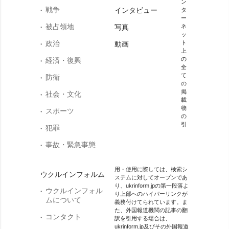
ン
戦争
インタビュー
タ
ー
被占領地
写真
ネ
ッ
政治
ト
動画
上
の
経済・復興
全
て
防衛
の
掲
社会・文化
載
物
スポーツ
の
引
犯罪
事故・緊急事態
用・使用に際しては、検索シ
ウクルインフォルム
ステムに対してオープンであ
り、ukrinform.jpの第一段落よ
ウクルインフォル
り上部へのハイパーリンクが
ムについて
義務付けてられています。ま
た、外国報道機関の記事の翻
コンタクト
訳を引用する場合は、
ukrinform.jp及びその外国報道