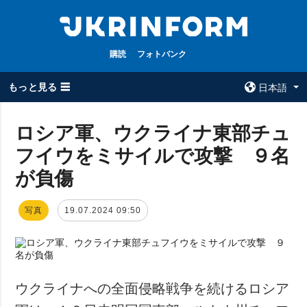
購読
フォトバンク
もっと見る ☰
日本語
×
ロシア軍、ウクライナ東部チュ
フイウをミサイルで攻撃 ９名
全てのトピック
ウクルインフォ
ルム
が負傷
戦争
ウクルインフォル
被占領地
ムについて
写真
19.07.2024 09:50
政治
コンタクト
経済・復興
防衛
社会・文化
ウクライナへの全面侵略戦争を続けるロシア
スポーツ