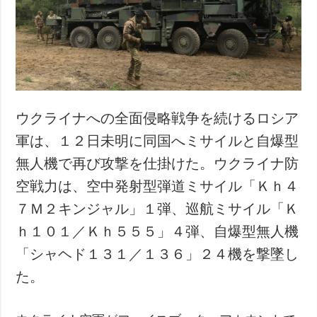
犯罪
事故・緊急事態
追加
サービス
特集
購読
インタビュー
フォトバンク
ウクライナへの全面侵略戦争を続けるロシア
写真
軍は、１２日未明に同国へミサイルと自爆型
動画
無人機で再び攻撃を仕掛けた。ウクライナ防
空戦力は、空中発射型弾道ミサイル「Ｋｈ４
７Ｍ２キンジャル」１弾、巡航ミサイル「Ｋ
ｈ１０１／Ｋｈ５５５」４弾、自爆型無人機
「シャヘド１３１／１３６」２４機を撃墜し
た。