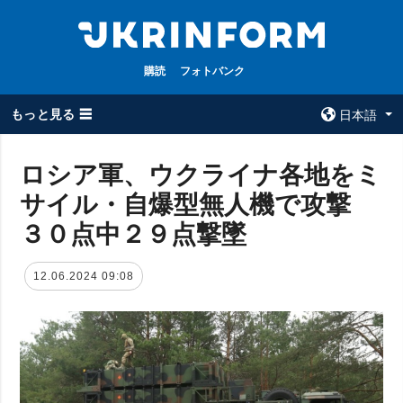
購読
フォトバンク
もっと見る ☰
日本語
×
ロシア軍、ウクライナ各地をミ
サイル・自爆型無人機で攻撃
全てのトピック
ウクルインフォ
ルム
３０点中２９点撃墜
戦争
ウクルインフォル
被占領地
ムについて
12.06.2024 09:08
政治
コンタクト
経済・復興
防衛
社会・文化
スポーツ