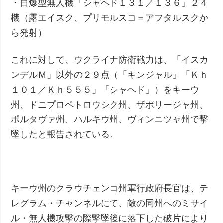
・自爆型無人機「シャヘド１３１／１３６」２４
機（露エイスク、プリモルスコ＝アフタルスクか
ら発射）
これに対して、ウクライナ防衛戦力は、「イスカ
ンデルＭ」以外の２９点（「キンジャル」「Ｋｈ
１０１／Ｋｈ５５５」「シャヘド」）をキーウ
州、ドニプロペトロウシク州、ザポリージャ州、
ポルタヴァ州、ハルキウ州、ヴィンニツャ州で撃
墜したと報告されている。
キーウ州のクラウチェンコ州軍行政府長官は、テ
レグラム・チャンネルにて、敵の同州へのミサイ
ル・無人機攻撃の際撃墜後に落下した破片により