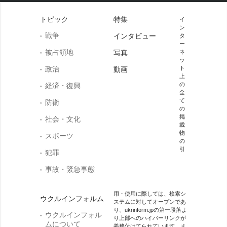
トピック
特集
イ
ン
戦争
インタビュー
タ
ー
被占領地
写真
ネ
ッ
政治
ト
動画
上
の
経済・復興
全
て
防衛
の
掲
社会・文化
載
物
スポーツ
の
引
犯罪
事故・緊急事態
用・使用に際しては、検索シ
ウクルインフォルム
ステムに対してオープンであ
り、ukrinform.jpの第一段落よ
ウクルインフォル
り上部へのハイパーリンクが
ムについて
義務付けてられています。ま