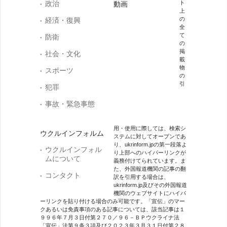
政治
ト
動画
上
の
経済・復興
全
て
防衛
の
掲
社会・文化
載
物
スポーツ
の
引
犯罪
事故・緊急事態
用・使用に際しては、検索シ
ウクルインフォルム
ステムに対してオープンであ
り、ukrinform.jpの第一段落よ
ウクルインフォル
り上部へのハイパーリンクが
ムについて
義務付けてられています。ま
た、外国報道機関の記事の翻
コンタクト
訳を引用する場合は、
ukrinform.jp及びその外国報道
機関のウェブサイトにハイパ
ーリンクを貼り付ける場合のみ可能です。「宣伝」のマー
クあるいは免責事項のある記事については、該当記事は１
９９６年７月３日付第２７０／９６－ＢＰウクライナ法
「宣伝」法第９条３項及び２０２３年３月３１日付第２８