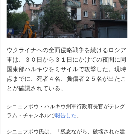
犯罪
事故・緊急事態
追加
サービス
特集
購読
インタビュー
フォトバンク
ウクライナへの全面侵略戦争を続けるロシア
写真
軍は、３０日から３１日にかけての夜間に同
動画
国東部ハルキウをミサイルで攻撃した。現時
点までに、死者４名、負傷者２５名が出たこ
とが確認されている。
シニェフボウ・ハルキウ州軍行政府長官がテレグ
ラム・チャンネルで
報告した
。
シニェフボウ氏は、「残念ながら、破壊された建