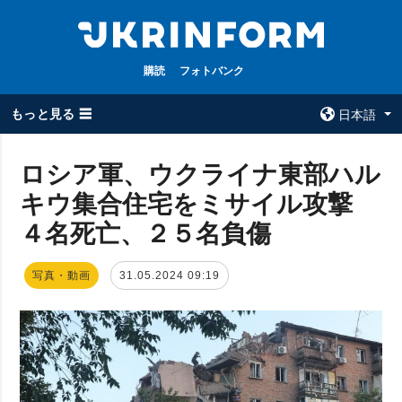
購読
フォトバンク
もっと見る ☰
日本語
×
ロシア軍、ウクライナ東部ハル
キウ集合住宅をミサイル攻撃
全てのトピック
ウクルインフォ
ルム
４名死亡、２５名負傷
戦争
ウクルインフォル
被占領地
ムについて
写真・動画
31.05.2024 09:19
政治
コンタクト
経済・復興
防衛
社会・文化
スポーツ