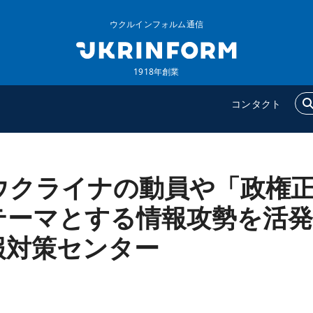
ウクルインフォルム通信
1918年創業
コンタクト
ウクライナの動員や「政権
ウクルインフォルム
追加
ウクルインフォルムについ
特集
テーマとする情報攻勢を活発
て
インタビュー
報対策センター
コンタクト
写真
動画