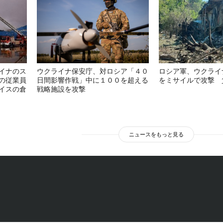
イナのス
ウクライナ保安庁、対ロシア「４０
ロシア軍、ウクライ
の従業員
日間影響作戦」中に１００を超える
をミサイルで攻撃 
イスの倉
戦略施設を攻撃
ニュースをもっと見る