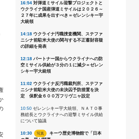
16:54
対弾道ミサイル迎撃プロジェクトと
ウクライナ国産弾道ミサイルは２０２６～
２７年に成果を出すべき＝ゼレンシキー宇
大統領
ン
特
14:18
ウクライナ汚職捜査機関、ステファ
ニシナ前駐米大使の関与する不正蓄財容疑
い
の詳細を発表
12:18
パートナー国からウクライナへの防
空ミサイル供給が３分の１に減少＝ゼレン
シキー宇大統領
11:02
ウクライナ反汚職裁判所、ステファ
権
ニシナ前駐米大使の未決囚予防措置を決
定 保釈金６００万フリヴニャ設定
か
の
10:50
ゼレンシキー宇大統領、ＮＡＴＯ事
務総長とウクライナへの迎撃ミサイル供給
について協議
10:30
キーウ歴史博物館で「日本
写真
安