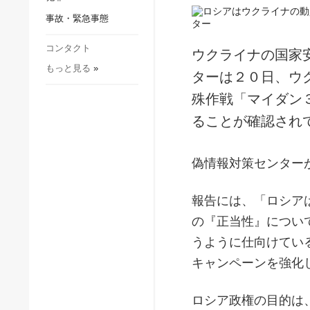
社会・文化
事故・緊急事態
スポーツ
犯罪
コンタクト
ウクライナの国家
もっと見る
»
事故・緊急事態
ターは２０日、ウ
殊作戦「マイダン
ることが確認され
偽情報対策センター
報告には、「ロシア
の『正当性』につい
うように仕向けてい
キャンペーンを強化
ロシア政権の目的は