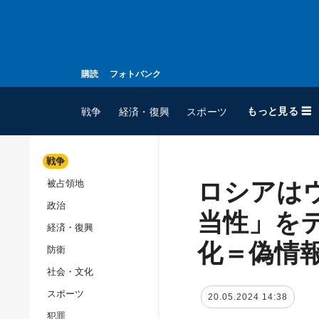
購読
フォトバンク
もっと見る ☰
戦争
経済・復興
スポーツ
戦争
ロシアは
被占領地
全てのトピック
政治
戦争
当性」を
経済・復興
被占領地
化＝偽情
防衛
政治
社会・文化
経済・復興
スポーツ
20.05.2024 14:38
防衛
犯罪