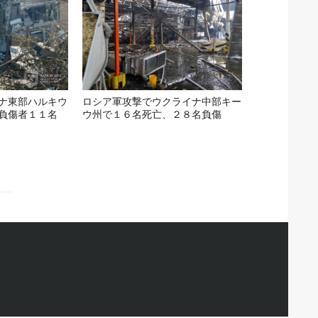
ナ東部ハルキウ
ロシア軍攻撃でウクライナ中部キー
負傷者１１名
ウ州で１６名死亡、２８名負傷