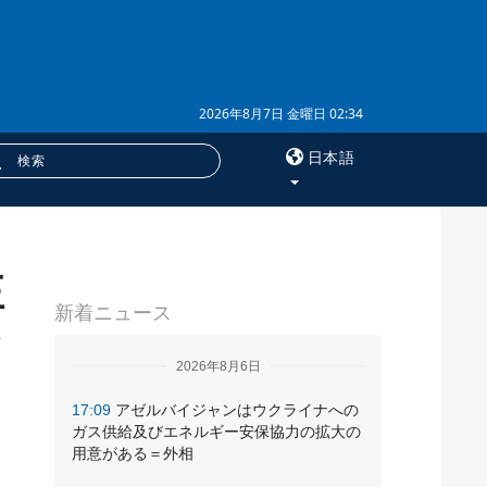
2026年8月7日 金曜日 02:34
日本語
×
正
サービス
新着ニュース
購読
フォトバンク
2026年8月6日
17:09
アゼルバイジャンはウクライナへの
ガス供給及びエネルギー安保協力の拡大の
用意がある＝外相