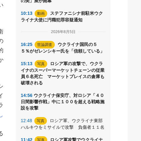
の美」展が開幕
い
10:13
ステファニシナ前駐米ウク
動画
ライナ大使に汚職犯罪容疑通知
衛
2026年8月5日
の
16:25
ウクライナ国民の５
世論調査
的
５％がゼレンシキー氏を「信頼している」
か
15:13
ロシア軍の攻撃で、ウクラ
写真
イナのスーパーマーケットチェーンの従業
員６名死亡 マーケットプレイスの倉庫も
破壊される
シ
イ
14:56
ウクライナ保安庁、対ロシア「４０
日間影響作戦」中に１００を超える戦略施
ラ
設を攻撃
し
12:48
ロシア軍、ウクライナ東部
写真
ハルキウをミサイルで攻撃 負傷者１１名
る
11:42
ロシア軍攻撃でウクライナ
写真