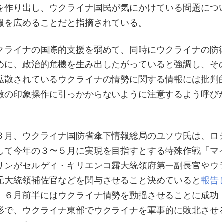
を作り出し、ウクライナ国民が気にかけている問題につ
報を広めることだと指摘されている。
クライナの国際的支援を弱めて、同時にウクライナの防
めに、政治的危機を生み出したがっていると強調し、そ
拡散されているウクライナの情勢に関する情報には批判
敵の印象操作に引っかからないように注意するよう呼び
３月、ウクライナ国防省傘下情報総局のユソウ氏は、ロ
して今年の３〜５月に実現を目指すとする特殊作戦「マ
リンがセルゲイ・キリエンコ露大統領府第一副長官やウ
元大統領補佐官などを関与させること決めていると
報告
、６月前半にはウクライナ情勢を動揺させることに成功
形で、ウクライナ東部でウクライナを軍事的に敗北させ