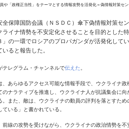
安全保障国防会議（ＮＳＤＣ）傘下偽情報対策セ
クライナ情勢を不安定化させることを目的とした
３」の一環でロシアのプロパガンダが活発化して
ていると報告した。
がテレグラム・チャンネルで
伝えた
。
は、あらゆるアクセス可能な情報手段で、ウクライナ政
てのナラティブを推進し、ウクライナ人が抗議集会に向
る。また、敵は、ウクライナの動員の評判を落とすため
している」と書かれている。
、前線の攻勢を受けながら、ウクライナの政治情勢を不