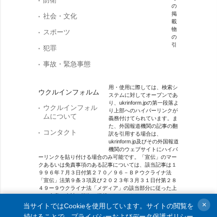
の
掲
社会・文化
載
物
スポーツ
の
引
犯罪
事故・緊急事態
用・使用に際しては、検索シ
ウクルインフォルム
ステムに対してオープンであ
り、ukrinform.jpの第一段落よ
ウクルインフォル
り上部へのハイパーリンクが
ムについて
義務付けてられています。ま
た、外国報道機関の記事の翻
コンタクト
訳を引用する場合は、
ukrinform.jp及びその外国報道
機関のウェブサイトにハイパ
ーリンクを貼り付ける場合のみ可能です。「宣伝」のマー
クあるいは免責事項のある記事については、該当記事は１
９９６年７月３日付第２７０／９６－ＢＰウクライナ法
「宣伝」法第９条３項及び２０２３年３月３１日付第２８
４９ー９ウクライナ法「メディア」の該当部分に従った上
で、合意／会計を根拠に掲載されています。
×
当サイトではCookieを使用しています。サイトの閲覧を
オンラインメディア主体 メディア識別番号：R40-01421.
続けることで、
プライバシーおよびデータ保護ポリシー