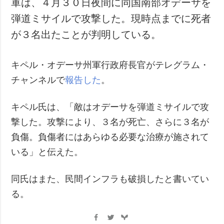
軍は、４月３０日夜間に同国南部オデーサを
犯罪
弾道ミサイルで攻撃した。現時点までに死者
事故・緊急事態
が３名出たことが判明している。
追加
サービス
キペル・オデーサ州軍行政府長官がテレグラム・
特集
購読
チャンネルで
報告した
。
インタビュー
フォトバンク
写真
キペル氏は、「敵はオデーサを弾道ミサイルで攻
動画
撃した。攻撃により、３名が死亡、さらに３名が
負傷。負傷者にはあらゆる必要な治療が施されて
いる」と伝えた。
同氏はまた、民間インフラも破損したと書いてい
る。