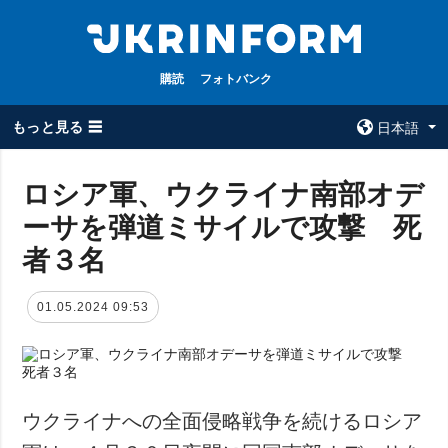
購読
フォトバンク
もっと見る ☰
日本語
×
ロシア軍、ウクライナ南部オデ
ーサを弾道ミサイルで攻撃 死
全てのトピック
ウクルインフォ
ルム
者３名
戦争
ウクルインフォル
被占領地
ムについて
01.05.2024 09:53
政治
コンタクト
経済・復興
防衛
社会・文化
ウクライナへの全面侵略戦争を続けるロシア
スポーツ