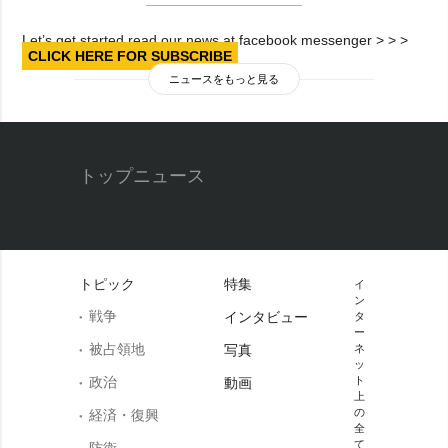
Let’s get started read our news at facebook messenger > > >
CLICK HERE FOR SUBSCRIBE
ニュースをもっと見る
トップニュース
トピック
特集
イ
ン
戦争
インタビュー
タ
ー
被占領地
写真
ネ
ッ
政治
ト
動画
上
の
経済・復興
全
て
防衛