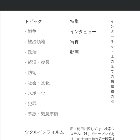
トピック
特集
イ
ン
戦争
インタビュー
タ
ー
被占領地
写真
ネ
ッ
政治
ト
動画
上
の
経済・復興
全
て
防衛
の
掲
社会・文化
載
物
スポーツ
の
引
犯罪
事故・緊急事態
用・使用に際しては、検索シ
ウクルインフォルム
ステムに対してオープンであ
り、ukrinform.jpの第一段落よ