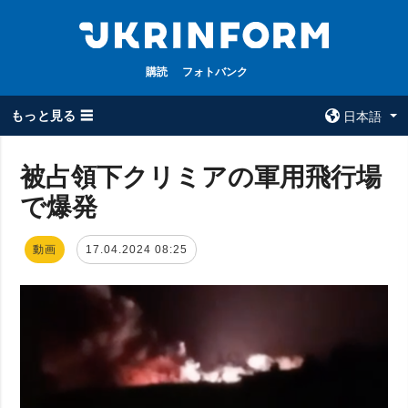
購読
フォトバンク
もっと見る ☰
日本語
×
被占領下クリミアの軍用飛行場
で爆発
全てのトピック
ウクルインフォ
ルム
戦争
動画
17.04.2024 08:25
ウクルインフォル
被占領地
ムについて
政治
コンタクト
経済・復興
防衛
社会・文化
スポーツ