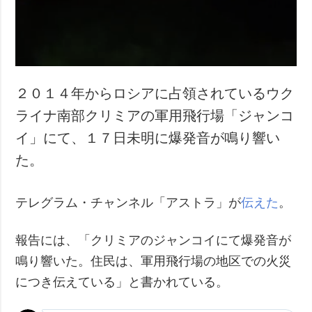
犯罪
事故・緊急事態
追加
サービス
特集
購読
２０１４年からロシアに占領されているウク
インタビュー
フォトバンク
ライナ南部クリミアの軍用飛行場「ジャンコ
写真
イ」にて、１７日未明に爆発音が鳴り響い
動画
た。
テレグラム・チャンネル「アストラ」が
伝えた
。
報告には、「クリミアのジャンコイにて爆発音が
鳴り響いた。住民は、軍用飛行場の地区での火災
につき伝えている」と書かれている。