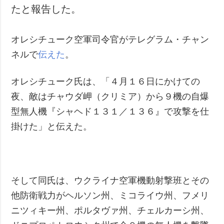
たと報告した。
犯罪
事故・緊急事態
オレシチューク空軍司令官がテレグラム・チャン
追加
サービス
ネルで
伝えた
。
特集
購読
オレシチューク氏は、「４月１６日にかけての
インタビュー
フォトバンク
夜、敵はチャウダ岬（クリミア）から９機の自爆
写真
型無人機『シャヘド１３１／１３６』で攻撃を仕
動画
掛けた」と伝えた。
そして同氏は、ウクライナ空軍機動射撃班とその
他防衛戦力がヘルソン州、ミコライウ州、フメリ
ニツィキー州、ポルタヴァ州、チェルカーシ州、