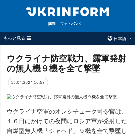
購読
フォトバンク
もっと見る ☰
日本語
×
ウクライナ防空戦力、露軍発射
の無人機９機を全て撃墜
全てのトピック
ウクルインフォ
ルム
戦争
16.04.2024 10:53
ウクルインフォル
被占領地
ムについて
政治
コンタクト
経済・復興
ウクライナ空軍のオレシチューク司令官は、
防衛
１６日にかけての夜間にロシア軍が発射した
社会・文化
自爆型無人機「シャヘド」９機を全て撃墜し
スポーツ