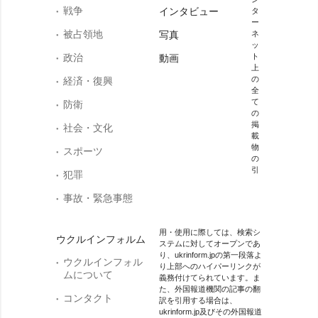
戦争
インタビュー
タ
ー
被占領地
写真
ネ
ッ
政治
ト
動画
上
の
経済・復興
全
て
防衛
の
掲
社会・文化
載
物
スポーツ
の
引
犯罪
事故・緊急事態
用・使用に際しては、検索シ
ウクルインフォルム
ステムに対してオープンであ
り、ukrinform.jpの第一段落よ
ウクルインフォル
り上部へのハイパーリンクが
ムについて
義務付けてられています。ま
た、外国報道機関の記事の翻
コンタクト
訳を引用する場合は、
ukrinform.jp及びその外国報道