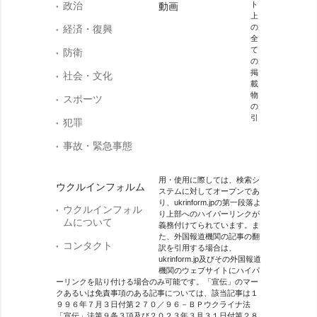
政治
ト
動画
上
の
経済・復興
全
て
防衛
の
掲
社会・文化
載
物
スポーツ
の
引
犯罪
事故・緊急事態
用・使用に際しては、検索シ
ウクルインフォルム
ステムに対してオープンであ
り、ukrinform.jpの第一段落よ
ウクルインフォル
り上部へのハイパーリンクが
ムについて
義務付けてられています。ま
た、外国報道機関の記事の翻
コンタクト
訳を引用する場合は、
ukrinform.jp及びその外国報道
機関のウェブサイトにハイパ
ーリンクを貼り付ける場合のみ可能です。「宣伝」のマー
クあるいは免責事項のある記事については、該当記事は１
９９６年７月３日付第２７０／９６－ＢＰウクライナ法
「宣伝」法第９条３項及び２０２３年３月３１日付第２８