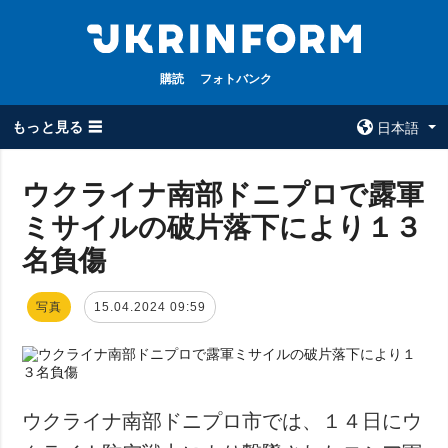
購読
フォトバンク
もっと見る ☰
日本語
×
ウクライナ南部ドニプロで露軍
ミサイルの破片落下により１３
全てのトピック
ウクルインフォ
ルム
名負傷
戦争
ウクルインフォル
被占領地
ムについて
写真
15.04.2024 09:59
政治
コンタクト
経済・復興
防衛
社会・文化
ウクライナ南部ドニプロ市では、１４日にウ
スポーツ