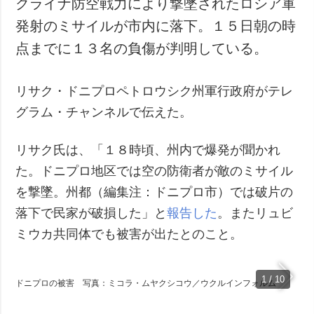
クライナ防空戦力により撃墜されたロシア軍
犯罪
発射のミサイルが市内に落下。１５日朝の時
事故・緊急事態
点までに１３名の負傷が判明している。
追加
サービス
リサク・ドニプロペトロウシク州軍行政府がテレ
特集
購読
グラム・チャンネルで伝えた。
インタビュー
フォトバンク
写真
リサク氏は、「１８時頃、州内で爆発が聞かれ
動画
た。ドニプロ地区では空の防衛者が敵のミサイル
を撃墜。州都（編集注：ドニプロ市）では破片の
落下で民家が破損した」と
報告した
。またリュビ
ミウカ共同体でも被害が出たとのこと。
1 / 10
ドニプロの被害 写真：ミコラ・ムヤクシコウ／ウクルインフォルム