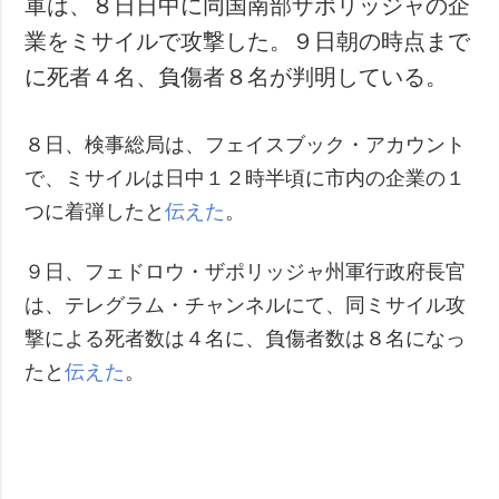
軍は、８日日中に同国南部ザポリッジャの企
犯罪
業をミサイルで攻撃した。９日朝の時点まで
事故・緊急事態
に死者４名、負傷者８名が判明している。
追加
サービス
８日、検事総局は、フェイスブック・アカウント
特集
購読
で、ミサイルは日中１２時半頃に市内の企業の１
インタビュー
フォトバンク
つに着弾したと
伝えた
。
写真
動画
９日、フェドロウ・ザポリッジャ州軍行政府長官
は、テレグラム・チャンネルにて、同ミサイル攻
撃による死者数は４名に、負傷者数は８名になっ
たと
伝えた
。