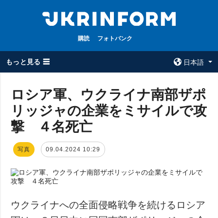
購読
フォトバンク
もっと見る ☰
日本語
×
ロシア軍、ウクライナ南部ザポ
リッジャの企業をミサイルで攻
全てのトピック
ウクルインフォ
ルム
撃 ４名死亡
戦争
ウクルインフォル
被占領地
ムについて
写真
09.04.2024 10:29
政治
コンタクト
経済・復興
防衛
社会・文化
ウクライナへの全面侵略戦争を続けるロシア
スポーツ