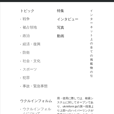
トピック
特集
イ
ン
戦争
インタビュー
タ
ー
被占領地
写真
ネ
ッ
政治
ト
動画
上
の
経済・復興
全
て
防衛
の
掲
社会・文化
載
物
スポーツ
の
引
犯罪
事故・緊急事態
用・使用に際しては、検索シ
ウクルインフォルム
ステムに対してオープンであ
り、ukrinform.jpの第一段落よ
ウクルインフォル
り上部へのハイパーリンクが
ムについて