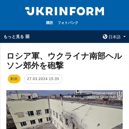
購読
フォトバンク
もっと見る ☰
日本語
×
ロシア軍、ウクライナ南部ヘル
ソン郊外を砲撃
全てのトピック
ウクルインフォ
ルム
戦争
動画
27.03.2024 15:35
ウクルインフォル
被占領地
ムについて
政治
コンタクト
経済・復興
防衛
社会・文化
スポーツ