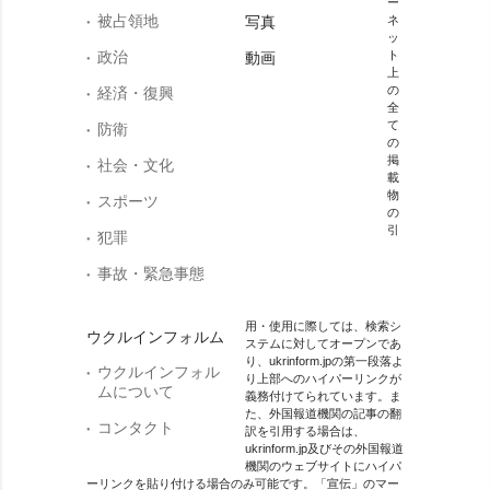
ー
被占領地
写真
ネ
ッ
政治
ト
動画
上
の
経済・復興
全
て
防衛
の
掲
社会・文化
載
物
スポーツ
の
引
犯罪
事故・緊急事態
用・使用に際しては、検索シ
ウクルインフォルム
ステムに対してオープンであ
り、ukrinform.jpの第一段落よ
ウクルインフォル
り上部へのハイパーリンクが
ムについて
義務付けてられています。ま
た、外国報道機関の記事の翻
コンタクト
訳を引用する場合は、
ukrinform.jp及びその外国報道
機関のウェブサイトにハイパ
ーリンクを貼り付ける場合のみ可能です。「宣伝」のマー