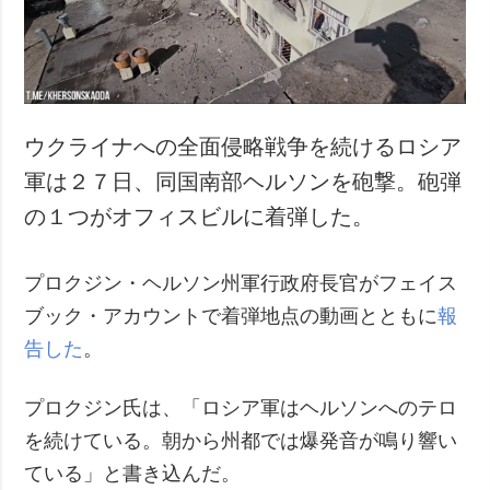
犯罪
事故・緊急事態
追加
サービス
特集
購読
ウクライナへの全面侵略戦争を続けるロシア
インタビュー
フォトバンク
軍は２７日、同国南部ヘルソンを砲撃。砲弾
写真
の１つがオフィスビルに着弾した。
動画
プロクジン・ヘルソン州軍行政府長官がフェイス
ブック・アカウントで着弾地点の動画とともに
報
告した
。
プロクジン氏は、「ロシア軍はヘルソンへのテロ
を続けている。朝から州都では爆発音が鳴り響い
ている」と書き込んだ。