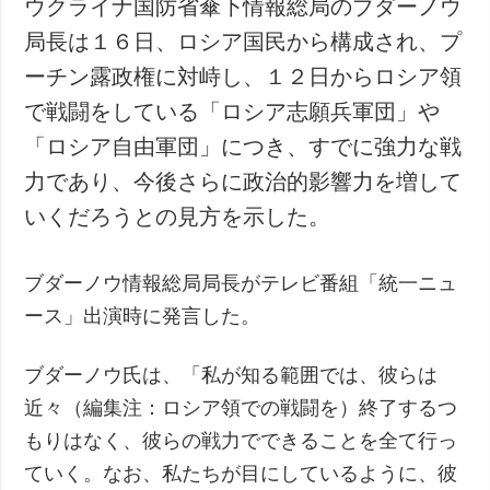
ウクライナ国防省傘下情報総局のブダーノウ
犯罪
局長は１６日、ロシア国民から構成され、プ
事故・緊急事態
ーチン露政権に対峙し、１２日からロシア領
で戦闘をしている「ロシア志願兵軍団」や
追加
サービス
「ロシア自由軍団」につき、すでに強力な戦
特集
購読
力であり、今後さらに政治的影響力を増して
インタビュー
フォトバンク
いくだろうとの見方を示した。
写真
動画
ブダーノウ情報総局局長がテレビ番組「統一ニュ
ース」出演時に発言した。
ブダーノウ氏は、「私が知る範囲では、彼らは
近々（編集注：ロシア領での戦闘を）終了するつ
もりはなく、彼らの戦力でできることを全て行っ
ていく。なお、私たちが目にしているように、彼