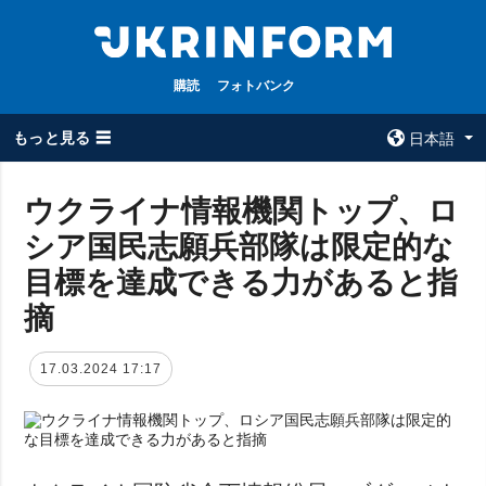
購読
フォトバンク
もっと見る ☰
日本語
×
ウクライナ情報機関トップ、ロ
シア国民志願兵部隊は限定的な
全てのトピック
ウクルインフォ
ルム
目標を達成できる力があると指
戦争
ウクルインフォル
摘
被占領地
ムについて
政治
コンタクト
17.03.2024 17:17
経済・復興
防衛
社会・文化
スポーツ