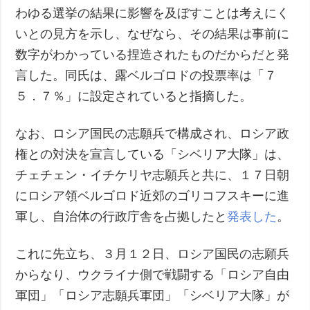
わゆる選挙の結果に影響を及ぼすことは考えにく
いとの見方を示し、なぜなら、その結果は事前に
数字がわかっている捏造されたものだからだと発
言した。同氏は、露ベルゴロドの投票率は「７
５．７％」に設定されていると指摘した。
なお、ロシア国民の志願兵で構成され、ロシア政
権との対決を宣言している「シベリア大隊」は、
チェチェン・イチケリヤ志願兵と共に、１７日朝
にロシア領ベルゴロド近郊のゴリコフスキーに進
軍し、自治体の行政庁舎を占拠したと
発表した
。
これに先立ち、３月１２日、ロシア国民の志願兵
からなり、ウクライナ側で戦闘する「ロシア自由
軍団」「ロシア志願兵軍団」「シベリア大隊」が