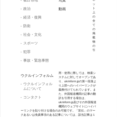
写真
ッ
政治
ト
動画
上
の
経済・復興
全
て
防衛
の
掲
社会・文化
載
物
スポーツ
の
引
犯罪
事故・緊急事態
用・使用に際しては、検索シ
ウクルインフォルム
ステムに対してオープンであ
り、ukrinform.jpの第一段落よ
ウクルインフォル
り上部へのハイパーリンクが
ムについて
義務付けてられています。ま
た、外国報道機関の記事の翻
コンタクト
訳を引用する場合は、
ukrinform.jp及びその外国報道
機関のウェブサイトにハイパ
ーリンクを貼り付ける場合のみ可能です。「宣伝」のマー
クあるいは免責事項のある記事については、該当記事は１