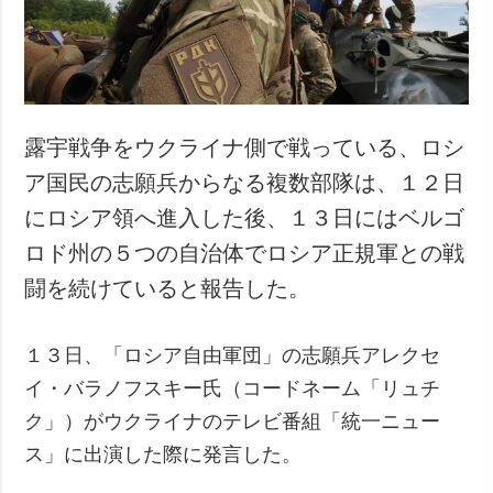
犯罪
事故・緊急事態
追加
サービス
特集
購読
露宇戦争をウクライナ側で戦っている、ロシ
インタビュー
フォトバンク
ア国民の志願兵からなる複数部隊は、１２日
写真
にロシア領へ進入した後、１３日にはベルゴ
動画
ロド州の５つの自治体でロシア正規軍との戦
闘を続けていると報告した。
１３日、「ロシア自由軍団」の志願兵アレクセ
イ・バラノフスキー氏（コードネーム「リュチ
ク」）がウクライナのテレビ番組「統一ニュー
ス」に出演した際に発言した。