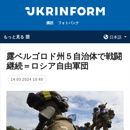
購読
フォトバンク
もっと見る ☰
日本語
×
露ベルゴロド州５自治体で戦闘
継続＝ロシア自由軍団
全てのトピック
ウクルインフォ
ルム
戦争
14.03.2024 10:40
ウクルインフォル
被占領地
ムについて
政治
コンタクト
経済・復興
防衛
社会・文化
スポーツ