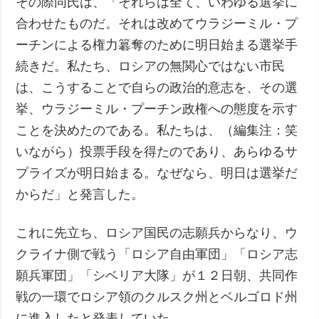
その際同氏は、「それらは全て、いわゆる選挙に
合わせたものだ。それは改めてウラジーミル・プ
ーチンによる権力簒奪のために明日始まる選挙手
続きだ。私たち、ロシアの無関心ではない市民
は、こうすることで自らの政治的意志を、その選
挙、ウラジーミル・プーチン政権への態度を示す
ことを決めたのである。私たちは、（編集注：笑
いながら）投票手段を得たのであり、あらゆるサ
プライズが明日始まる。なぜなら、明日は選挙だ
からだ」と発言した。
これに先立ち、ロシア国民の志願兵からなり、ウ
クライナ側で戦う「ロシア自由軍団」「ロシア志
願兵軍団」「シベリア大隊」が１２日朝、共同作
戦の一環でロシア領のクルスク州とベルゴロド州
に進入したと発表していた。