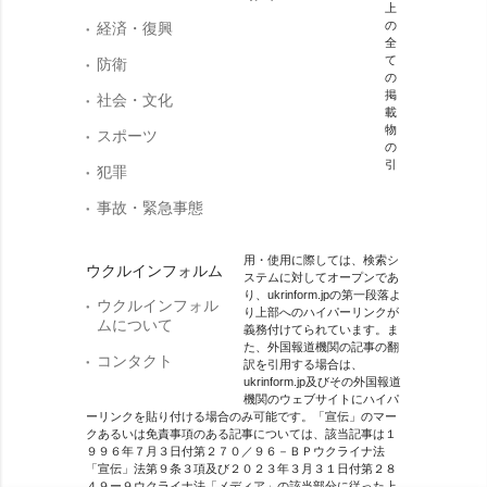
上
の
経済・復興
全
て
防衛
の
掲
社会・文化
載
物
スポーツ
の
引
犯罪
事故・緊急事態
用・使用に際しては、検索シ
ウクルインフォルム
ステムに対してオープンであ
り、ukrinform.jpの第一段落よ
ウクルインフォル
り上部へのハイパーリンクが
ムについて
義務付けてられています。ま
た、外国報道機関の記事の翻
コンタクト
訳を引用する場合は、
ukrinform.jp及びその外国報道
機関のウェブサイトにハイパ
ーリンクを貼り付ける場合のみ可能です。「宣伝」のマー
クあるいは免責事項のある記事については、該当記事は１
９９６年７月３日付第２７０／９６－ＢＰウクライナ法
「宣伝」法第９条３項及び２０２３年３月３１日付第２８
４９ー９ウクライナ法「メディア」の該当部分に従った上