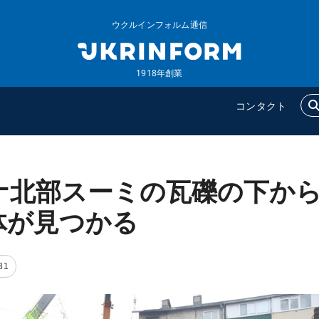
ウクルインフォルム通信
1918年創業
コンタクト
ナ北部スーミの瓦礫の下か
ウクルインフォルム
追加
ウクルインフォルムについ
特集
体が見つかる
て
インタビュー
コンタクト
写真
31
動画