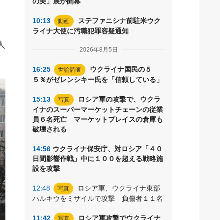
の美」展が開幕
10:13
ステファニシナ前駐米ウク
動画
ライナ大使に汚職犯罪容疑通知
人
2026年8月5日
16:25
ウクライナ国民の５
世論調査
５％がゼレンシキー氏を「信頼している」
15:13
ロシア軍の攻撃で、ウクラ
写真
イナのスーパーマーケットチェーンの従業
員６名死亡 マーケットプレイスの倉庫も
破壊される
14:56
ウクライナ保安庁、対ロシア「４０
日間影響作戦」中に１００を超える戦略施
設を攻撃
12:48
ロシア軍、ウクライナ東部
写真
ハルキウをミサイルで攻撃 負傷者１１名
11:42
ロシア軍攻撃でウクライナ
写真