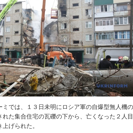
ーミでは、１３日未明にロシア軍の自爆型無人機
された集合住宅の瓦礫の下から、亡くなった２人
き上げられた。