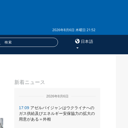
2026年8月6日 木曜日 21:52
日本語
×
ら
サービス
新着ニュース
購読
フォトバンク
2026年8月6日
17:09
アゼルバイジャンはウクライナへの
ガス供給及びエネルギー安保協力の拡大の
用意がある＝外相