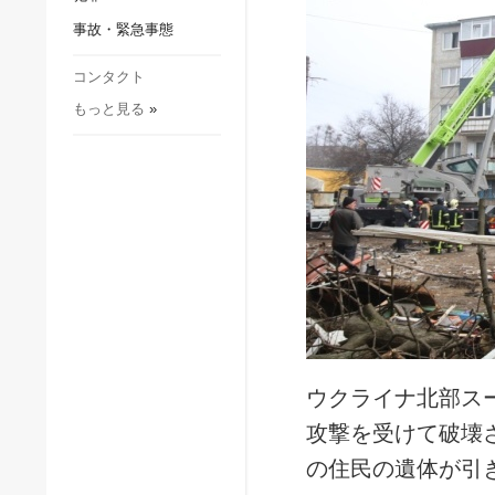
社会・文化
事故・緊急事態
スポーツ
犯罪
コンタクト
もっと見る
»
事故・緊急事態
ウクライナ北部ス
攻撃を受けて破壊
の住民の遺体が引