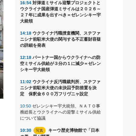
16:54
対弾道ミサイル迎撃プロジェクトと
ウクライナ国産弾道ミサイルは２０２６～
２７年に成果を出すべき＝ゼレンシキー宇
大統領
14:18
ウクライナ汚職捜査機関、ステファ
ニシナ前駐米大使の関与する不正蓄財容疑
の詳細を発表
12:18
パートナー国からウクライナへの防
空ミサイル供給が３分の１に減少＝ゼレン
シキー宇大統領
11:02
ウクライナ反汚職裁判所、ステファ
ニシナ前駐米大使の未決囚予防措置を決
定 保釈金６００万フリヴニャ設定
10:50
ゼレンシキー宇大統領、ＮＡＴＯ事
の
務総長とウクライナへの迎撃ミサイル供給
目
について協議
10:30
キーウ歴史博物館で「日本
写真