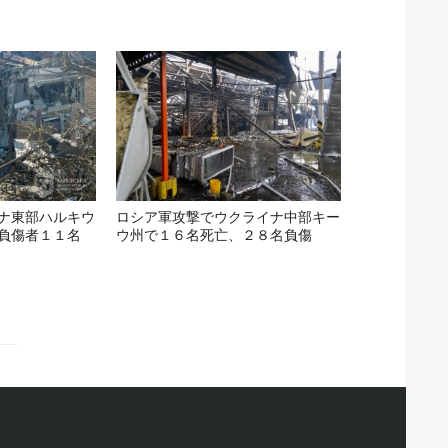
ナ東部ハルキウ
ロシア軍攻撃でウクライナ中部キー
負傷者１１名
ウ州で１６名死亡、２８名負傷