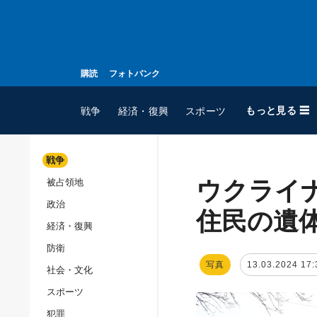
購読
フォトバンク
もっと見る ☰
戦争
経済・復興
スポーツ
戦争
ウクライ
被占領地
全てのトピック
政治
戦争
住民の遺
経済・復興
被占領地
防衛
政治
写真
13.03.2024 17:
社会・文化
経済・復興
スポーツ
防衛
犯罪