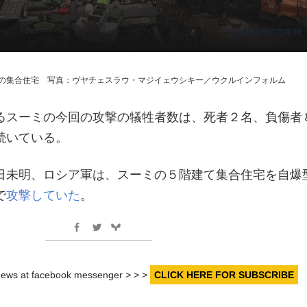
の集合住宅 写真：ヴヤチェスラウ・マジイェウシキー／ウクルインフォルム
るスーミの今回の攻撃の犠牲者数は、死者２名、負傷者
続いている。
日未明、ロシア軍は、スーミの５階建て集合住宅を自爆
で
攻撃していた
。
r news at facebook messenger > > >
CLICK HERE FOR SUBSCRIBE