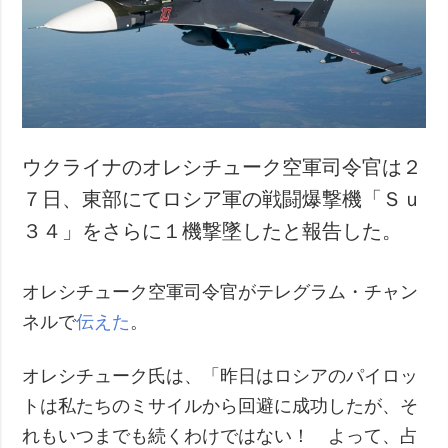
犯罪
事故・緊急事態
追加
サービス
特集
購読
インタビュー
フォトバンク
ウクライナのオレシチューク空軍司令官は２
写真
７日、東部にてロシア軍の戦闘爆撃機「Ｓｕ
動画
３４」をさらに１機撃墜したと報告した。
オレシチューク空軍司令官がテレグラム・チャン
ネルで
伝えた
。
オレシチューク氏は、「昨日はロシアのパイロッ
トは私たちのミサイルから回避に成功したが、そ
れもいつまでも続くわけではない！ よって、占