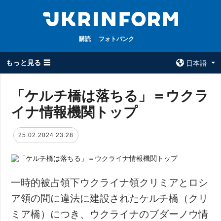
購読
フォトバンク
もっと見る ☰
日本語
×
「ケルチ橋は落ちる」＝ウクラ
イナ情報機関トップ
全てのトピック
ウクルインフォ
ルム
戦争
25.02.2024 23:28
ウクルインフォル
被占領地
ムについて
政治
コンタクト
経済・復興
一時的被占領下ウクライナ領クリミアとロシ
防衛
ア領の間に違法に建設されたケルチ橋（クリ
社会・文化
ミア橋）につき、ウクライナのブダーノウ情
スポーツ