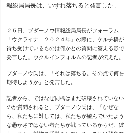
報総局局長は、いずれ落ちると発言した。
犯罪
事故・緊急事態
２５日、ブダーノウ情報総局局長がフォーラム
追加
サービス
「ウクライナ ２０２４年」の際に、ケルチ橋が
特集
購読
待ち受けているものは何かとの質問に答える形で
インタビュー
フォトバンク
発言した。ウクルインフォルムの記者が伝えた。
写真
動画
ブダーノウ氏は、「それは落ちる。その点で何を
期待しようか」と発言した。
記者から、ではなぜ同橋はまだ破壊されていない
のか質問されると、ブダーノウ氏は、「なぜな
ら、私たちに対しては、私たちが望んでいたよう
な愚かさではない者たちが戦っているからだ。彼