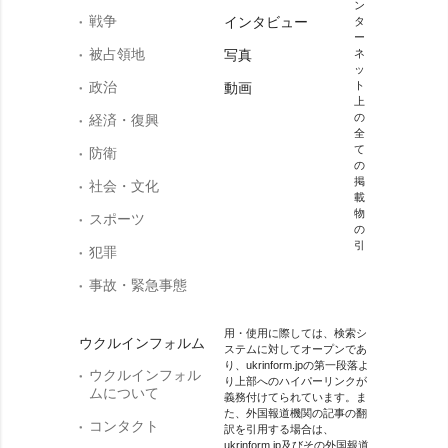
ン
戦争
インタビュー
タ
ー
被占領地
写真
ネ
ッ
政治
ト
動画
上
の
経済・復興
全
て
防衛
の
掲
社会・文化
載
物
スポーツ
の
引
犯罪
事故・緊急事態
用・使用に際しては、検索シ
ウクルインフォルム
ステムに対してオープンであ
り、ukrinform.jpの第一段落よ
ウクルインフォル
り上部へのハイパーリンクが
ムについて
義務付けてられています。ま
た、外国報道機関の記事の翻
コンタクト
訳を引用する場合は、
ukrinform.jp及びその外国報道