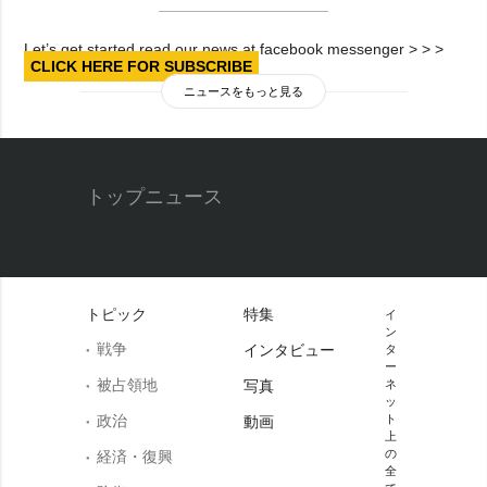
Let’s get started read our news at facebook messenger > > >
CLICK HERE FOR SUBSCRIBE
ニュースをもっと見る
トップニュース
トピック
特集
イ
ン
戦争
インタビュー
タ
ー
被占領地
写真
ネ
ッ
政治
ト
動画
上
の
経済・復興
全