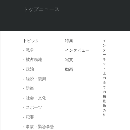
トップニュース
トピック
特集
イ
ン
戦争
インタビュー
タ
ー
被占領地
写真
ネ
ッ
政治
ト
動画
上
の
経済・復興
全
て
防衛
の
掲
社会・文化
載
物
スポーツ
の
引
犯罪
事故・緊急事態