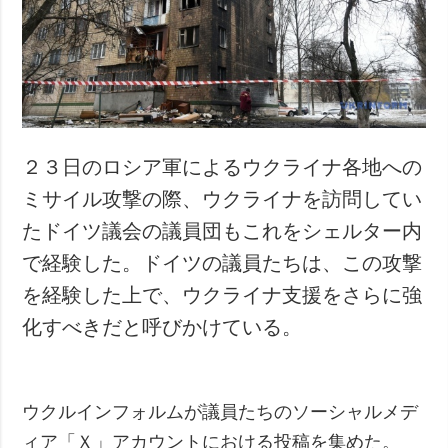
犯罪
事故・緊急事態
追加
サービス
特集
購読
インタビュー
フォトバンク
２３日のロシア軍によるウクライナ各地への
写真
ミサイル攻撃の際、ウクライナを訪問してい
動画
たドイツ議会の議員団もこれをシェルター内
で経験した。ドイツの議員たちは、この攻撃
を経験した上で、ウクライナ支援をさらに強
化すべきだと呼びかけている。
ウクルインフォルムが議員たちのソーシャルメデ
ィア「Ｘ」アカウントにおける投稿を集めた。