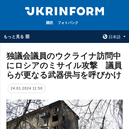
購読
フォトバンク
もっと見る ☰
日本語
×
独議会議員のウクライナ訪問中
にロシアのミサイル攻撃 議員
全てのトピック
ウクルインフォ
ルム
らが更なる武器供与を呼びかけ
戦争
ウクルインフォル
被占領地
ムについて
24.01.2024 11:50
政治
コンタクト
経済・復興
防衛
社会・文化
スポーツ