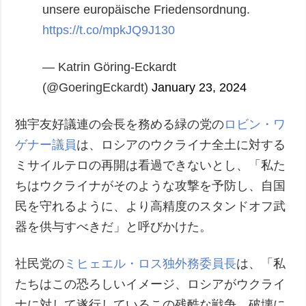
unsere europäische Friedensordnung.
https://t.co/mpkJQ9J130
— Katrin Göring-Eckardt
(@GoeringEckardt)
January 23, 2024
独宇友好議連の会長を務める緑の党の
ロビン・ワ
ゲナー議員
は、ロシアのウクライナ全土に対する
ミサイルテロの再開は看過できないとし、「私た
ちはウクライナがそのような攻撃を予防し、自国
民を守れるように、より高精度のスタンドオフ武
器を供与すべきだ」と呼びかけた。
社民党の
ミヒェエル・ロス独外務委員長
は、「私
たちはこの恐ろしいイメージ、ロシアがウクライ
ナに対して遂行しているこの残酷な戦争、破壊に