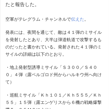
たと報告した。
犯罪
事故・緊急事態
空軍がテレグラム・チャンネルで
伝えた
。
追加
サービス
発表には、夜間を通じて、敵は４１弾のミサイル
特集
購読
を発射したとあり、大半は弾道軌道で攻撃するも
インタビュー
フォトバンク
のだったと書かれている。発射された４１弾のミ
写真
サイルの詳細は以下のとおり。
動画
・地上発射型誘導ミサイル「Ｓ３００／Ｓ４０
０」４弾（露ベルゴロド州からハルキウ州へ向け
て）
・巡航ミサイル「Ｋｈ１０１／Ｋｈ５５５／Ｋｈ
５５」１５弾（露エンゲリスから６機の戦略爆撃