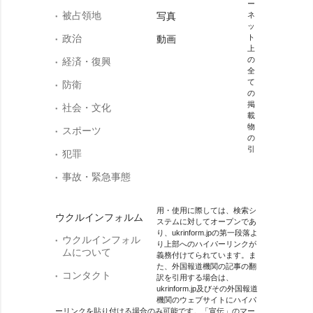
ー
被占領地
写真
ネ
ッ
政治
ト
動画
上
の
経済・復興
全
て
防衛
の
掲
社会・文化
載
物
スポーツ
の
引
犯罪
事故・緊急事態
用・使用に際しては、検索シ
ウクルインフォルム
ステムに対してオープンであ
り、ukrinform.jpの第一段落よ
ウクルインフォル
り上部へのハイパーリンクが
ムについて
義務付けてられています。ま
た、外国報道機関の記事の翻
コンタクト
訳を引用する場合は、
ukrinform.jp及びその外国報道
機関のウェブサイトにハイパ
ーリンクを貼り付ける場合のみ可能です。「宣伝」のマー