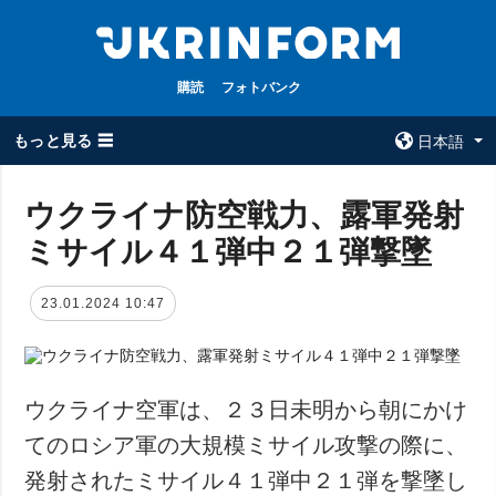
購読
フォトバンク
もっと見る ☰
日本語
×
ウクライナ防空戦力、露軍発射
ミサイル４１弾中２１弾撃墜
全てのトピック
ウクルインフォ
ルム
戦争
23.01.2024 10:47
ウクルインフォル
被占領地
ムについて
政治
コンタクト
経済・復興
ウクライナ空軍は、２３日未明から朝にかけ
防衛
てのロシア軍の大規模ミサイル攻撃の際に、
社会・文化
発射されたミサイル４１弾中２１弾を撃墜し
スポーツ