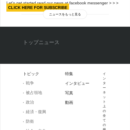
Let’s get started read our news at facebook messenger > > >
CLICK HERE FOR SUBSCRIBE
ニュースをもっと見る
トップニュース
トピック
特集
イ
ン
戦争
インタビュー
タ
ー
被占領地
写真
ネ
ッ
政治
ト
動画
上
の
経済・復興
全
て
防衛
の
掲