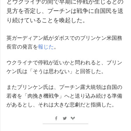
とウクライナの間で早期に停戦が生じるとの
犯罪
見方を否定し、プーチンは戦争に自国民を送
事故・緊急事態
り続けていることを喚起した。
追加
サービス
英ガーディアン紙がダボスでのブリンケン米国務
特集
購読
長官の発言を
報じた
。
インタビュー
フォトバンク
写真
ウクライナで停戦が近いかと問われると、ブリン
動画
ケン氏は「そうは思わない」と回答した。
またブリンケン氏は、プーチン露大統領は自国の
若者を「肉挽き機戦争」へと送り込み続ける準備
があるとし、それは大きな悲劇だと指摘した。