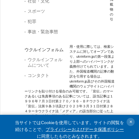
社会・文化
載
物
スポーツ
の
引
犯罪
事故・緊急事態
用・使用に際しては、検索シ
ウクルインフォルム
ステムに対してオープンであ
り、ukrinform.jpの第一段落よ
ウクルインフォル
り上部へのハイパーリンクが
ムについて
義務付けてられています。ま
た、外国報道機関の記事の翻
コンタクト
訳を引用する場合は、
ukrinform.jp及びその外国報道
機関のウェブサイトにハイパ
ーリンクを貼り付ける場合のみ可能です。「宣伝」のマー
クあるいは免責事項のある記事については、該当記事は１
９９６年７月３日付第２７０／９６－ＢＰウクライナ法
「宣伝」法第９条３項及び２０２３年３月３１日付第２８
４９ー９ウクライナ法「メディア」の該当部分に従った上
で、合意／会計を根拠に掲載されています。
×
当サイトではCookieを使用しています。サイトの閲覧を
オンラインメディア主体 メディア識別番号：R40-01421.
続けることで、
プライバシーおよびデータ保護ポリシー
に同意したものとみなされます。
© 2015-2026 Ukrinform. All rights reserved.