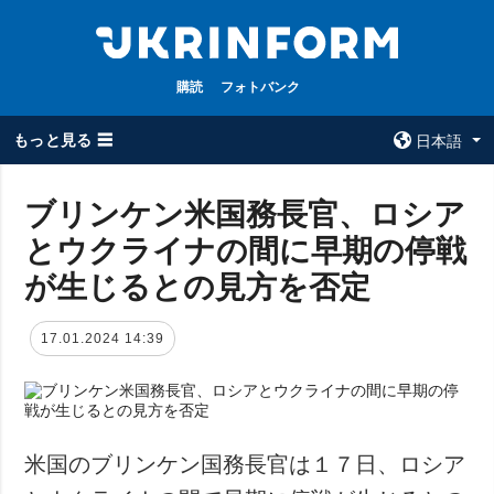
購読
フォトバンク
もっと見る ☰
日本語
×
ブリンケン米国務長官、ロシア
とウクライナの間に早期の停戦
全てのトピック
ウクルインフォ
ルム
が生じるとの見方を否定
戦争
ウクルインフォル
被占領地
ムについて
17.01.2024 14:39
政治
コンタクト
経済・復興
防衛
社会・文化
米国のブリンケン国務長官は１７日、ロシア
スポーツ