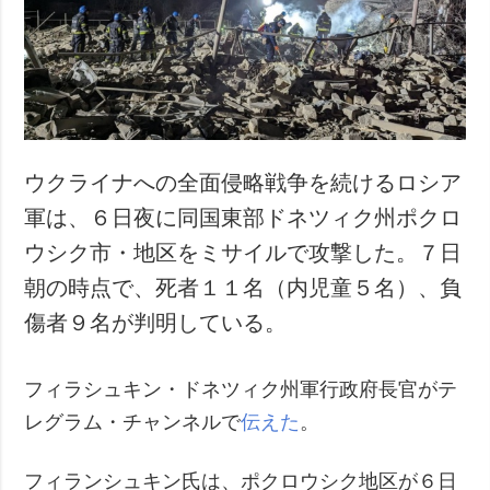
犯罪
事故・緊急事態
追加
サービス
特集
購読
インタビュー
フォトバンク
ウクライナへの全面侵略戦争を続けるロシア
写真
軍は、６日夜に同国東部ドネツィク州ポクロ
動画
ウシク市・地区をミサイルで攻撃した。７日
朝の時点で、死者１１名（内児童５名）、負
傷者９名が判明している。
フィラシュキン・ドネツィク州軍行政府長官がテ
レグラム・チャンネルで
伝えた
。
フィランシュキン氏は、ポクロウシク地区が６日