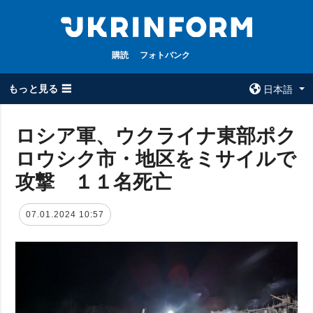
購読
フォトバンク
もっと見る ☰
日本語
×
ロシア軍、ウクライナ東部ポク
ロウシク市・地区をミサイルで
全てのトピック
ウクルインフォ
ルム
攻撃 １１名死亡
戦争
ウクルインフォル
被占領地
ムについて
07.01.2024 10:57
政治
コンタクト
経済・復興
防衛
社会・文化
スポーツ