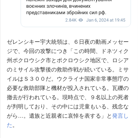
ゼレンシキー宇大統領は、６日夜の動画メッセー
ジで、今回の攻撃につき「この時間、ドネツィク
州ポクロウシク市とポクロウシク地区で、ロシア
のミサイル攻撃後の救助作戦が続いている。ミサ
イルはＳ３００だ。ウクライナ国家非常事態庁の
必要な救助部隊と機材が投入されている。瓦礫の
撤去が行われている。現時点で、９名以上の死者
が判明しており、その中には児童もいる、残念な
がら…。遺族と近親者に哀悼を表する」と
発言し
た
。