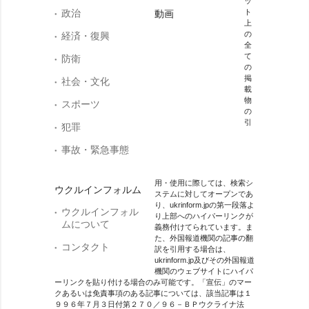
ッ
政治
ト
動画
上
の
経済・復興
全
て
防衛
の
掲
社会・文化
載
物
スポーツ
の
引
犯罪
事故・緊急事態
用・使用に際しては、検索シ
ウクルインフォルム
ステムに対してオープンであ
り、ukrinform.jpの第一段落よ
ウクルインフォル
り上部へのハイパーリンクが
ムについて
義務付けてられています。ま
た、外国報道機関の記事の翻
コンタクト
訳を引用する場合は、
ukrinform.jp及びその外国報道
機関のウェブサイトにハイパ
ーリンクを貼り付ける場合のみ可能です。「宣伝」のマー
クあるいは免責事項のある記事については、該当記事は１
９９６年７月３日付第２７０／９６－ＢＰウクライナ法