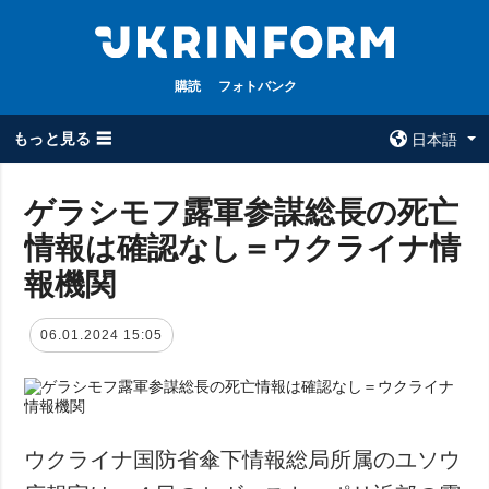
購読
フォトバンク
もっと見る ☰
日本語
×
ゲラシモフ露軍参謀総長の死亡
情報は確認なし＝ウクライナ情
全てのトピック
ウクルインフォ
ルム
報機関
戦争
ウクルインフォル
被占領地
ムについて
06.01.2024 15:05
政治
コンタクト
経済・復興
防衛
社会・文化
ウクライナ国防省傘下情報総局所属のユソウ
スポーツ