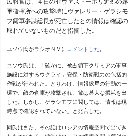
広報官は、４日のセヴァストーポリ近郊の露
犯罪
軍指揮所への攻撃時にヴァレリー・ゲラシモ
事故・緊急事態
フ露軍参謀総長が死亡したとの情報は確認の
取れていないものだと指摘した。
追加
サービス
特集
購読
ユソウ氏がラジオＮＶに
コメントした
。
インタビュー
フォトバンク
写真
ユソウ氏は、「確かに、被占領下クリミアの軍事
動画
施設に対するウクライナ安保・防衛戦力の包括的
作戦が行われた。とりわけ、情報総局の行動の一
環で、敵の倉庫が攻撃され、敵は甚大な損耗を出
した。しかし、ゲラシモフに関しては、情報は現
時点で確認されていない」と発言した。
同氏はまた、その話はロシアの情報空間で出てき