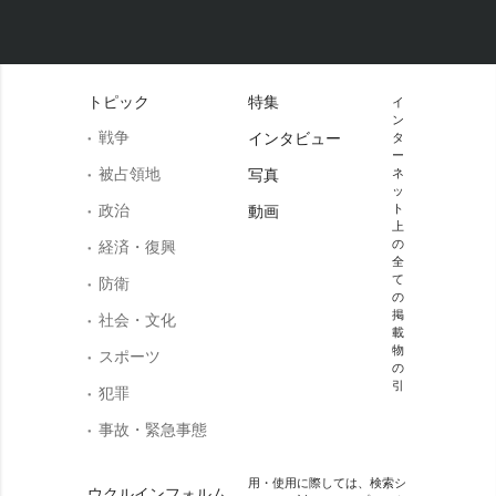
トピック
特集
イ
ン
戦争
インタビュー
タ
ー
被占領地
写真
ネ
ッ
政治
ト
動画
上
の
経済・復興
全
て
防衛
の
掲
社会・文化
載
物
スポーツ
の
引
犯罪
事故・緊急事態
用・使用に際しては、検索シ
ウクルインフォルム