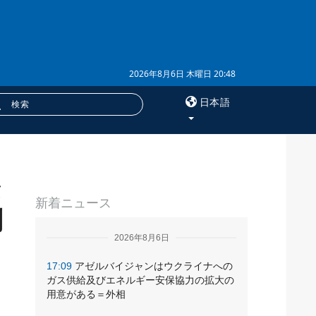
2026年8月6日 木曜日 20:48
日本語
×
セ
サービス
新着ニュース
購読
問
フォトバンク
2026年8月6日
17:09
アゼルバイジャンはウクライナへの
ガス供給及びエネルギー安保協力の拡大の
用意がある＝外相