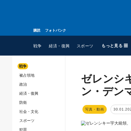
購読
フォトバンク
もっと見る ☰
戦争
経済・復興
スポーツ
戦争
ゼレンシ
被占領地
全てのトピック
政治
戦争
ン・デン
経済・復興
被占領地
防衛
政治
写真・動画
30.01.20
社会・文化
経済・復興
スポーツ
防衛
犯罪