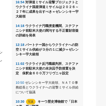
16:54
対弾道ミサイル迎撃プロジェクトと
ー
ウクライナ国産弾道ミサイルは２０２６～
軍
２７年に成果を出すべき＝ゼレンシキー宇
大統領
14:18
ウクライナ汚職捜査機関、ステファ
ニシナ前駐米大使の関与する不正蓄財容疑
の詳細を発表
12:18
パートナー国からウクライナへの防
空ミサイル供給が３分の１に減少＝ゼレン
シ
シキー宇大統領
し
11:02
ウクライナ反汚職裁判所、ステファ
ニシナ前駐米大使の未決囚予防措置を決
定 保釈金６００万フリヴニャ設定
10:50
ゼレンシキー宇大統領、ＮＡＴＯ事
務総長とウクライナへの迎撃ミサイル供給
について協議
10:30
キーウ歴史博物館で「日本
写真