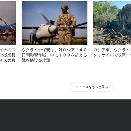
イナのス
ウクライナ保安庁、対ロシア「４０
ロシア軍、ウクライ
の従業員
日間影響作戦」中に１００を超える
をミサイルで攻撃 
イスの倉
戦略施設を攻撃
ニュースをもっと見る