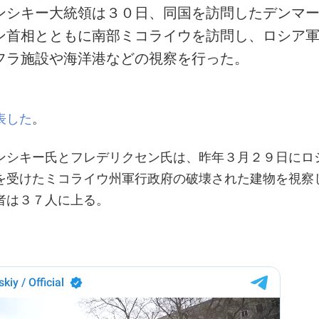
ンシキー大統領は３０日、同国を訪問したデンマ
ン首相とともに南部ミコライウを訪問し、ロシア
フラ施設や海洋港などの視察を行った。
表した
。
ンシキー氏とフレデリクセン氏は、昨年３月２９日にロ
を受けたミコライウ州軍行政府の破壊された建物を視察
者は３７人に上る。