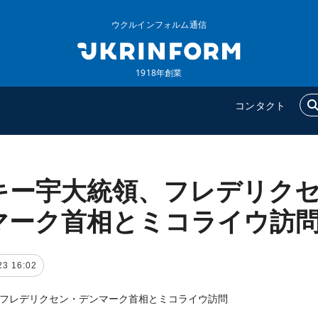
ウクルインフォルム通信
1918年創業
コンタクト
キー宇大統領、フレデリク
ウクルインフォルム
追加
ウクルインフォルムについ
特集
マーク首相とミコライウ訪
て
インタビュー
コンタクト
写真
23 16:02
動画