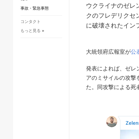
社会・文化
ウクライナのゼレ
事故・緊急事態
スポーツ
クのフレデリクセ
犯罪
コンタクト
に破壊されたイン
もっと見る
»
事故・緊急事態
大統領府広報室が
公
発表によれば、ゼレ
アのミサイルの攻撃
た。同攻撃による死