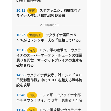
の美」展が開幕
10:13
ステファニシナ前駐米ウク
動画
ライナ大使に汚職犯罪容疑通知
2026年8月5日
16:25
ウクライナ国民の５
世論調査
５％がゼレンシキー氏を「信頼している」
15:13
ロシア軍の攻撃で、ウクラ
写真
イナのスーパーマーケットチェーンの従業
員６名死亡 マーケットプレイスの倉庫も
破壊される
14:56
ウクライナ保安庁、対ロシア「４０
日間影響作戦」中に１００を超える戦略施
設を攻撃
12:48
ロシア軍、ウクライナ東部
写真
ハルキウをミサイルで攻撃 負傷者１１名
11:42
ロシア軍攻撃でウクライナ
写真