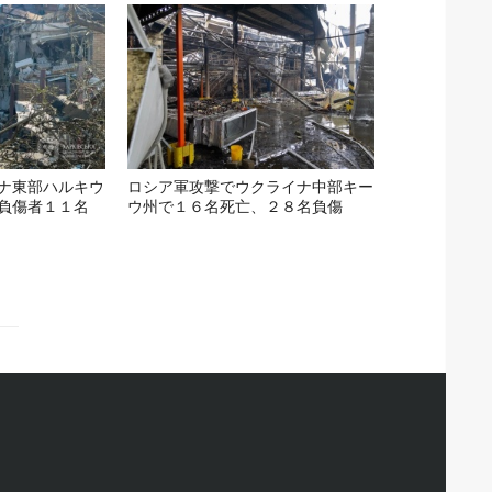
ナ東部ハルキウ
ロシア軍攻撃でウクライナ中部キー
負傷者１１名
ウ州で１６名死亡、２８名負傷