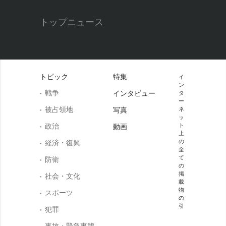
トップニュース
トピック
特集
イ
ン
戦争
インタビュー
タ
ー
被占領地
写真
ネ
ッ
政治
ト
動画
上
の
経済・復興
全
て
防衛
の
掲
社会・文化
載
物
スポーツ
の
引
犯罪
事故・緊急事態