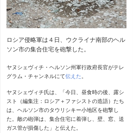
犯罪
事故・緊急事態
追加
サービス
特集
購読
ロシア侵略軍は４日、ウクライナ南部のヘル
インタビュー
フォトバンク
ソン市の集合住宅を砲撃した。
写真
ヤヌシェヴィチ・ヘルソン州軍行政府長官がテレ
動画
グラム・チャンネルにて
伝えた
。
ヤヌシェヴィチ氏は、「今日、昼食時の後、露シ
スト（編集注：ロシア＋ファシストの造語）たち
は、ヘルソン市のタウリシキー小地区を砲撃し
た。敵の砲弾は、集合住宅に着弾し、壁、窓、送
ガス管が損傷した」と伝えた。