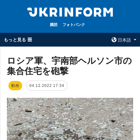
購読
フォトバンク
もっと見る ☰
日本語
×
ロシア軍、宇南部ヘルソン市の
集合住宅を砲撃
全てのトピック
ウクルインフォ
ルム
戦争
動画
04.12.2022 17:34
ウクルインフォル
被占領地
ムについて
政治
コンタクト
経済・復興
防衛
社会・文化
スポーツ